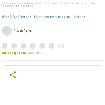
Якщо ви помітили помилку, виділіть необхідний текст і натисніть Ctrl + Enter, щоб
повідомити про це редакцію
#Что? Где? Когда?
#интеллектуальная игра
#школа
Роман Деняк
0,0
Авторизуйтесь
, щоб оцінити