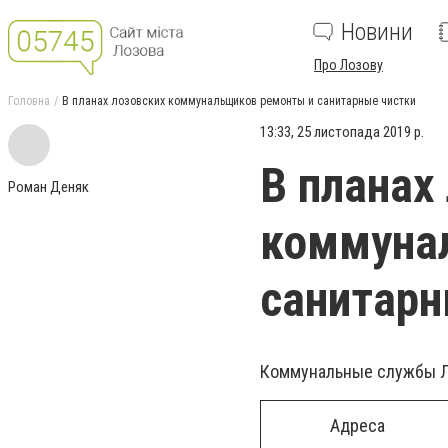
Новини
Про Лозову
Головна
В планах лозовских коммунальщиков ремонты и санитарные чистки
13:33, 25 листопада 2019 р.
В планах
Роман Деняк
коммуна
санитарн
Коммунальные службы Ло
Адреса