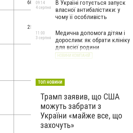
В Україні готується запуск
60
09:14
4 серпня
власної антибалістики: у
чому її особливість
м
25
Медична допомога дітям і
11:00
3 серпня
дорослим: як обрати клініку
для всієї родини
НОВИНИ КОМПАНІЙ
ТОП НОВИНИ
Трамп заявив, що США
можуть забрати з
України «майже все, що
захочуть»