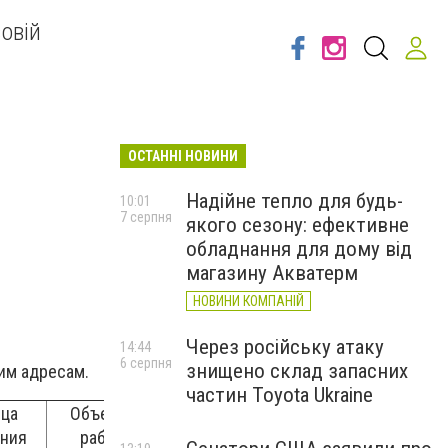
овій
ОСТАННІ НОВИНИ
Надійне тепло для будь-
10:01
7 серпня
якого сезону: ефективне
обладнання для дому від
магазину Акватерм
НОВИНИ КОМПАНІЙ
Через російську атаку
14:44
6 серпня
знищено склад запасних
им адресам.
частин Toyota Ukraine
ца
Объемы
ния
работ