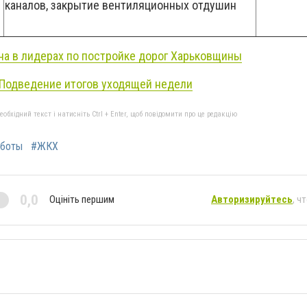
каналов, закрытие вентиляционных отдушин
а в лидерах по постройке дорог Харьковщины
 Подведение итогов уходящей недели
бхідний текст і натисніть Ctrl + Enter, щоб повідомити про це редакцію
аботы
#ЖКХ
0,0
Оцініть першим
Авторизируйтесь
, ч