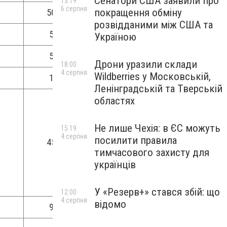
Сенатори США заявили про
13:19
6 серпня
покращення обміну
50
розвідданими між США та
5
Україною
5
Дрони уразили склади
18:00
4 серпня
Wildberries у Московській,
1
Ленінградській та Тверській
областях
Не лише Чехія: в ЄС можуть
15:19
4 серпня
посилити правила
45
тимчасового захисту для
українців
У «Резерв+» стався збій: що
12:00
4 серпня
відомо
9