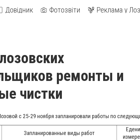
Довідник
Фотозвіти
Реклама у Лоз
 лозовских
льщиков ремонты и
ые чистки
зовой с 25-29 ноября запланировали работы по следующ
Едени
Запланированные виды работ
измере