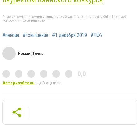
лауреатом Каннского конкурса
Якщо ви помітили помилку, виділіть необхідний текст і натисніть Ctrl + Enter, щоб
повідомити про це редакцію
#пенсия
#повышение
#1 декабря 2019
#ПФУ
Роман Деняк
0,0
Авторизуйтесь
, щоб оцінити