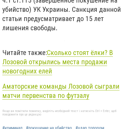
ч.1 ст.115 (завершенное покушение на
убийство) УК Украины. Санкция данной
статьи предусматривает до 15 лет
лишения свободы.
Читайте также:
Сколько стоят ёлки? В
Лозовой открылись места продажи
новогодних елей
Аматорские команды Лозовой сыграли
матчи первенства по футзалу
Якщо ви помітили помилку, виділіть необхідний текст і натисніть Ctrl + Enter, щоб
повідомити про це редакцію
#криминал
#покушение на убийство
#удар топором