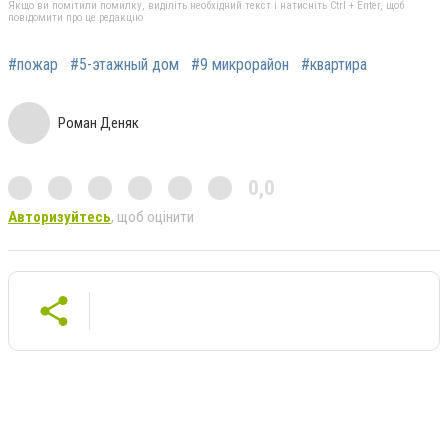
Якщо ви помітили помилку, виділіть необхідний текст і натисніть Ctrl + Enter, щоб
повідомити про це редакцію
#пожар
#5-этажный дом
#9 микрорайон
#квартира
Роман Деняк
0,0
Авторизуйтесь
, щоб оцінити