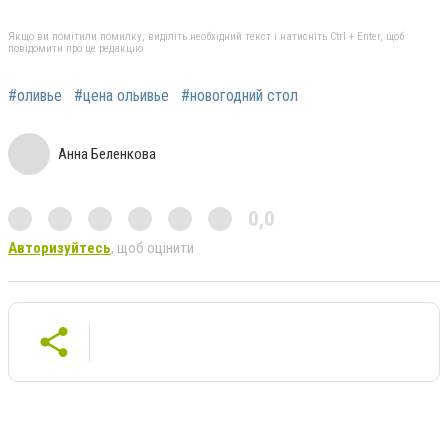
Якщо ви помітили помилку, виділіть необхідний текст і натисніть Ctrl + Enter, щоб
повідомити про це редакцію
#оливье
#цена ольивье
#новогодний стол
Анна Беленкова
0,0
Авторизуйтесь
, щоб оцінити