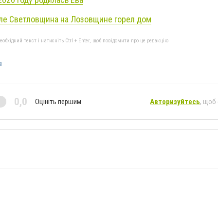
ле Светловщина на Лозовщине горел дом
бхідний текст і натисніть Ctrl + Enter, щоб повідомити про це редакцію
в
0,0
Оцініть першим
Авторизуйтесь
, щоб