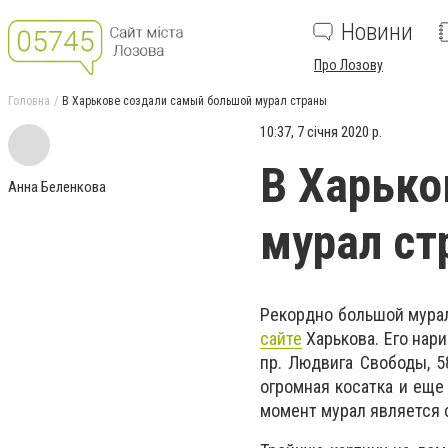
Новини
Про Лозову
Головна
В Харькове создали самый большой мурал страны
10:37, 7 січня 2020 р.
В Харько
Анна Беленкова
мурал ст
Рекордно большой мурал
сайте
Харькова. Его нар
пр. Людвига Свободы, 5
огромная косатка и еще 
момент мурал является 