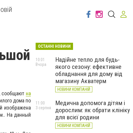
овій
ОСТАННІ НОВИНИ
льшой
Надійне тепло для будь-
10:01
Вчора
якого сезону: ефективне
обладнання для дому від
магазину Акватерм
НОВИНИ КОМПАНІЙ
я, сообщают
на
илого дома по
Медична допомога дітям і
11:00
ой изображена
3 серпня
дорослим: як обрати клініку
м.. На данный
для всієї родини
НОВИНИ КОМПАНІЙ