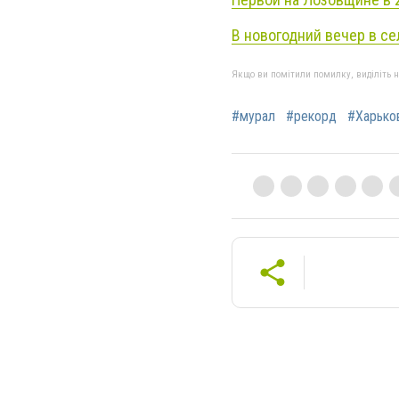
В новогодний вечер в
се
Якщо ви помітили помилку, виділіть нео
#мурал
#рекорд
#Харько