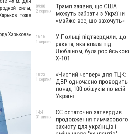
оте 48 м. Для
Трамп заявив, що США
09:00
родной силы,
2 серпня
можуть забрати з України
Харьков тоже
«майже все, що захочуть»
ода Харькова»
У Польщі підтвердили, що
15:15
1 серпня
ракета, яка впала під
Любліном, була російською
Х-101
«Чистий четвер» для ТЦК:
10:23
1 серпня
ДБР одночасно проводить
понад 100 обшуків по всій
Україні
ЄС остаточно затвердив
14:41
31 липня
продовження тимчасового
захисту для українців і
зміни щодо "ухилянтів"