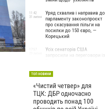
Уряд схвалив і направив до
11:42
31 липня
парламенту законопроєкт
про скасування пільги на
посилки до 150 євро, —
Корецький
Усіх сенаторів США
17:57
29 липня
запросили на переговори із
Зеленським для
обговорення санкцій проти
Росії, – The Hill
ТОП НОВИНИ
«Чистий четвер» для
ТЦК: ДБР одночасно
проводить понад 100