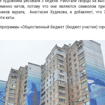
е художники рисовали 3 недели. Работали творцы на выс
именно китов, потому что они являются символом при
ников мурала, Анастасия Худякова, и добавляет, что 
эти киты.
 программы «Общественный бюджет (бюджет участия) гор