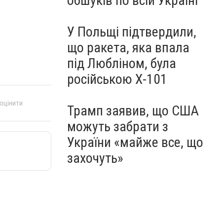
обшуків по всій Україні
У Польщі підтвердили,
що ракета, яка впала
під Любліном, була
російською Х-101
 оцінити
Трамп заявив, що США
можуть забрати з
України «майже все, що
захочуть»