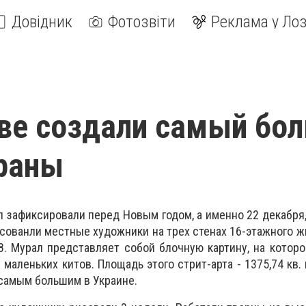
Довідник
Фотозвіти
Реклама у Лоз
ве создали самый бо
раны
 зафиксировали перед Новым годом, а именно 22 декабр
исованли местные художники на трех стенах 16-этажного ж
8. Мурал представляет собой блочную картину, на котор
маленьких китов. Площадь этого стрит-арта - 1375,74 кв. 
самым большим в Украине.