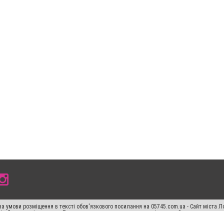
а умови розміщення в тексті обов'язкового посилання на 05745.com.ua - Сайт міста Л
сті або в якості джерела. Порушення виняткових прав переслідується Законом.