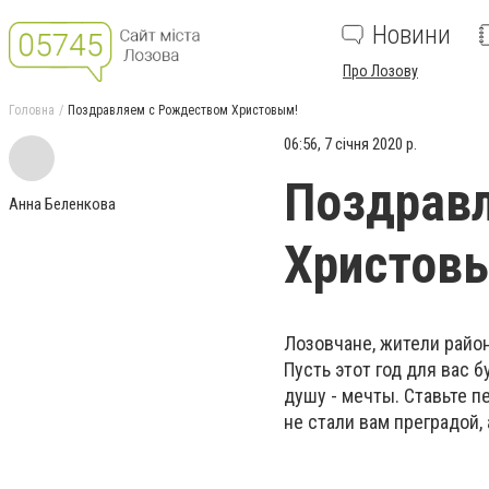
Новини
Про Лозову
Головна
Поздравляем с Рождеством Христовым!
06:56, 7 січня 2020 р.
Поздрав
Анна Беленкова
Христов
Лозовчане, жители район
Пусть этот год для вас 
душу - мечты. Ставьте п
не стали вам преградой,