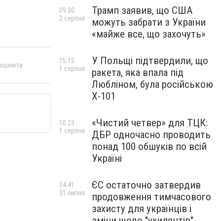
Трамп заявив, що США
09:00
2 серпня
можуть забрати з України
«майже все, що захочуть»
У Польщі підтвердили, що
15:15
 оцінити
1 серпня
ракета, яка впала під
Любліном, була російською
Х-101
«Чистий четвер» для ТЦК:
10:23
1 серпня
ДБР одночасно проводить
понад 100 обшуків по всій
Україні
ЄС остаточно затвердив
14:41
31 липня
продовження тимчасового
захисту для українців і
зміни щодо "ухилянтів"