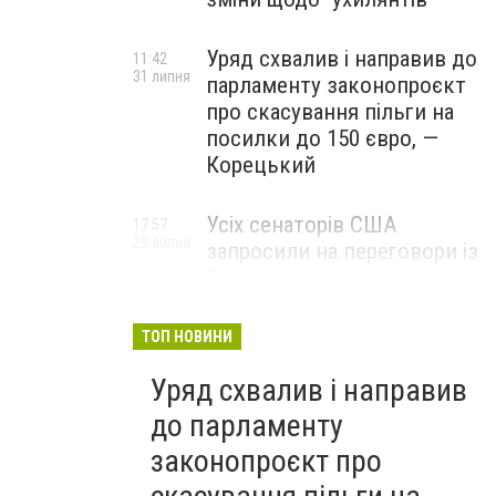
Уряд схвалив і направив до
11:42
31 липня
парламенту законопроєкт
про скасування пільги на
посилки до 150 євро, —
Корецький
Усіх сенаторів США
17:57
29 липня
запросили на переговори із
Зеленським для
обговорення санкцій проти
Росії, – The Hill
ТОП НОВИНИ
Уряд схвалив і направив
до парламенту
законопроєкт про