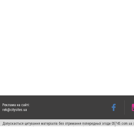
Реклама на сайті:
rek@citysites.ua
Допускається цитування матеріалів без отримання попередньої згоди 05745.com.ua з
пошукових систем гіперпосилання на цитовані статті не нижче другого абзацу в тек