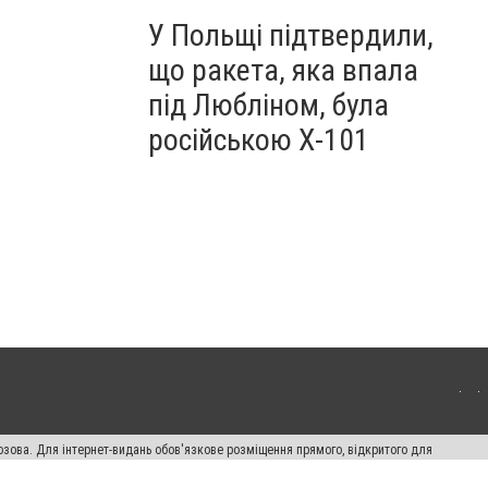
У Польщі підтвердили,
що ракета, яка впала
під Любліном, була
російською Х-101
озова. Для інтернет-видань обов'язкове розміщення прямого, відкритого для