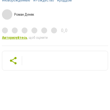
#новорожденные
#Рождество
#роддом
Роман Деняк
0,0
Авторизуйтесь
, щоб оцінити