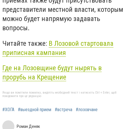
приемах также будут присутствовать
представители местной власти, которым
можно будет напрямую задавать
вопросы.
Читайте также:
В Лозовой стартовала
приписная кампания
Где на Лозовщине будут нырять в
прорубь на Крещение
Якщо ви помітили помилку, виділіть необхідний текст і натисніть Ctrl + Enter, щоб
повідомити про це редакцію
#ХОГА
#выездной прием
#встреча
#лозовчане
Роман Деняк