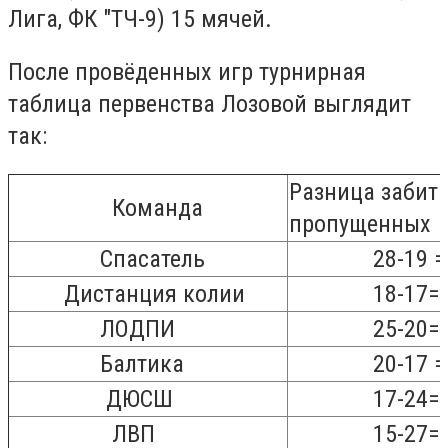
Лига, ФК "ТЧ-9) 15 мячей.
После провёденных игр турнирная
таблица первенства Лозовой выглядит
так:
Разница забит
Команда
пропущенных
Спасатель
28-19 =
Дистанция колии
18-17= 
ЛОДПИ
25-20= 
Балтика
20-17 = 
ДЮСШ
17-24= -
ЛВП
15-27=-