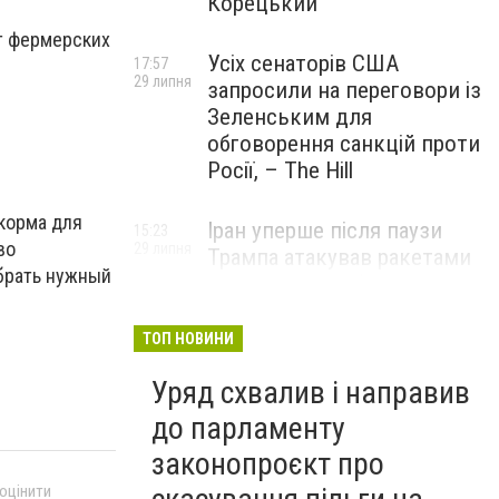
Корецький
от фермерских
Усіх сенаторів США
17:57
29 липня
запросили на переговори із
Зеленським для
обговорення санкцій проти
Росії, – The Hill
корма для
Іран уперше після паузи
15:23
во
29 липня
Трампа атакував ракетами
брать нужный
американську базу
ТОП НОВИНИ
Уряд схвалив і направив
до парламенту
законопроєкт про
 оцінити