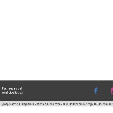
Реклама на сайті:
rek@citysites.ua
Допускається цитування матеріалів без отримання попередньої згоди 05745.com.ua з
пошукових систем гіперпосилання на цитовані статті не нижче другого абзацу в тек