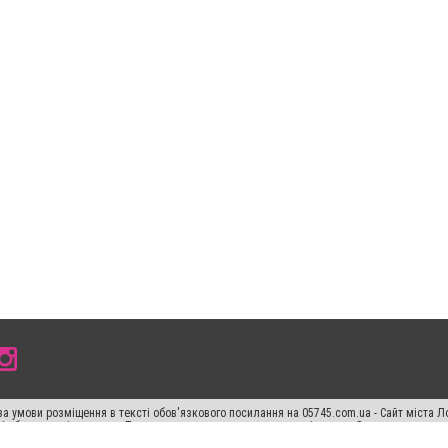
а умови розміщення в тексті обов'язкового посилання на 05745.com.ua - Сайт міста Л
сті або в якості джерела. Порушення виняткових прав переслідується Законом.