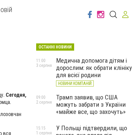
овій
ОСТАННІ НОВИНИ
Медична допомога дітям і
11:00
3 серпня
дорослим: як обрати клініку
для всієї родини
НОВИНИ КОМПАНІЙ
цу.
Сегодня,
Трамп заявив, що США
09:00
томца.
2 серпня
можуть забрати з України
«майже все, що захочуть»
 лозовчан
У Польщі підтвердили, що
15:15
о вся
1 серпня