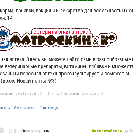
 корма, добавки, вакцины и лекарства для всех животных 
я, 14.
ная аптека. Здесь вы можете найти самые разнообразные 
е ветеринарные препараты, витамины, добавки и множест
ованный персонал аптеки проконсультирует и поможет вы
2 (возле Новой почты №3).
бхідний текст і натисніть Ctrl + Enter, щоб повідомити про це редакцію
нкурс
#животные
#питомцы
0,0
Оцініть першим
Авторизуйтесь
, щоб