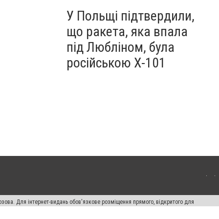
У Польщі підтвердили,
що ракета, яка впала
під Любліном, була
російською Х-101
озова. Для інтернет-видань обов'язкове розміщення прямого, відкритого для