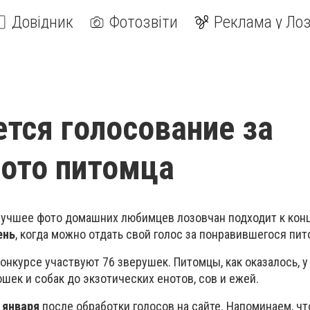
Довідник
Фотозвіти
Реклама у Лоз
тся голосование за
ото питомца
 лучшее фото домашних любимцев лозовчан подходит к кон
ень
, когда можно отдать свой голос за понравившегося пи
онкурсе участвуют 76 зверушек. Питомцы, как оказалось, у
шек и собак до экзотических енотов, сов и ежей.
 января
после обработки голосов на сайте. Напоминаем, чт