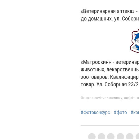
«Ветеринарная аптека»
-
до домашних. ул. Соборна
«Матроскин»
-
ветеринар
животных, лекарственны
зоотоваров. Квалифицир
товар. Ул. Соборная 23/
Якщо ви помітили помилку, виділіть нео
#Фотоконкурс
#фото
#ко