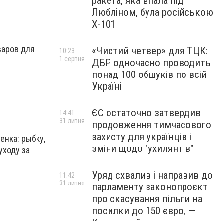
ракета, яка впала під
Любліном, була російською
Х-101
варов для
«Чистий четвер» для ТЦК:
10:23
1 серпня
ДБР одночасно проводить
понад 100 обшуків по всій
Україні
ЄС остаточно затвердив
14:41
31 липня
продовження тимчасового
захисту для українців і
енка: рыбку,
зміни щодо "ухилянтів"
уходу за
Уряд схвалив і направив до
11:42
31 липня
парламенту законопроєкт
про скасування пільги на
посилки до 150 євро, —