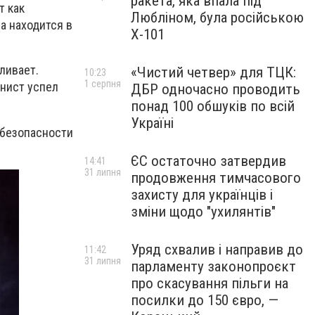
ракета, яка впала під
т как
Любліном, була російською
а находится в
Х-101
ливает.
«Чистий четвер» для ТЦК:
10:23
1 серпня
инист успел
ДБР одночасно проводить
понад 100 обшуків по всій
Україні
 безопасности
ЄС остаточно затвердив
14:41
31 липня
продовження тимчасового
захисту для українців і
зміни щодо "ухилянтів"
Уряд схвалив і направив до
11:42
31 липня
парламенту законопроєкт
про скасування пільги на
посилки до 150 євро, —