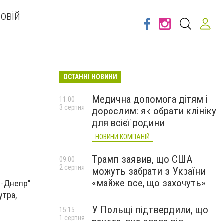
овій
ОСТАННІ НОВИНИ
Медична допомога дітям і
11:00
3 серпня
дорослим: як обрати клініку
для всієї родини
НОВИНИ КОМПАНІЙ
Трамп заявив, що США
09:00
2 серпня
можуть забрати з України
«майже все, що захочуть»
я-Днепр"
утра,
У Польщі підтвердили, що
15:15
1 серпня