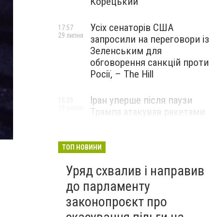
Корецький
Усіх сенаторів США
17:57
29 липня
запросили на переговори із
Зеленським для
обговорення санкцій проти
Росії, – The Hill
Іран уперше після паузи
15:23
29 липня
Трампа атакував ракетами
американську базу
ТОП НОВИНИ
Уряд схвалив і направив
до парламенту
законопроєкт про