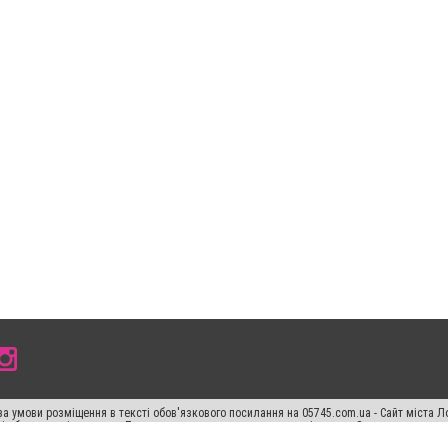
а умови розміщення в тексті обов'язкового посилання на 05745.com.ua - Сайт міста Л
сті або в якості джерела. Порушення виняткових прав переслідується Законом.