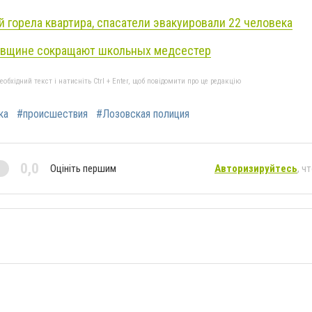
й горела квартира, спасатели эвакуировали 22 человека
зовщине сокращают школьных медсестер
бхідний текст і натисніть Ctrl + Enter, щоб повідомити про це редакцію
ка
#происшествия
#Лозовская полиция
0,0
Оцініть першим
Авторизируйтесь
, ч