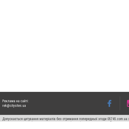
Реклама на сайті:
rek@citysites.ua
Допускається цитування матеріалів без отримання попередньої згоди 05745.com.ua з
пошукових систем гіперпосилання на цитовані статті не нижче другого абзацу в тек