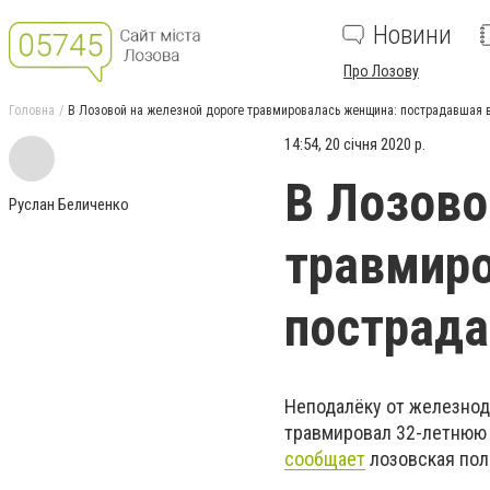
Новини
Про Лозову
Головна
В Лозовой на железной дороге травмировалась женщина: пострадавшая 
14:54, 20 січня 2020 р.
В Лозово
Руслан Беличенко
травмир
пострада
Неподалёку от железнод
травмировал 32-летнюю 
сообщает
лозовская пол