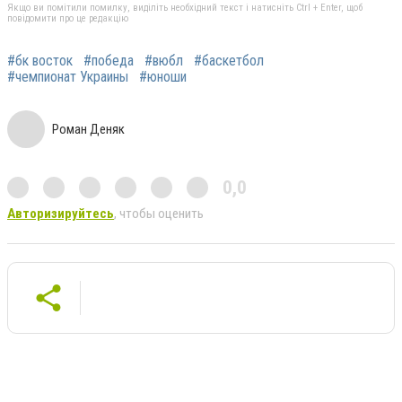
Якщо ви помітили помилку, виділіть необхідний текст і натисніть Ctrl + Enter, щоб
повідомити про це редакцію
#бк восток
#победа
#вюбл
#баскетбол
#чемпионат Украины
#юноши
Роман Деняк
0,0
Авторизируйтесь
, чтобы оценить