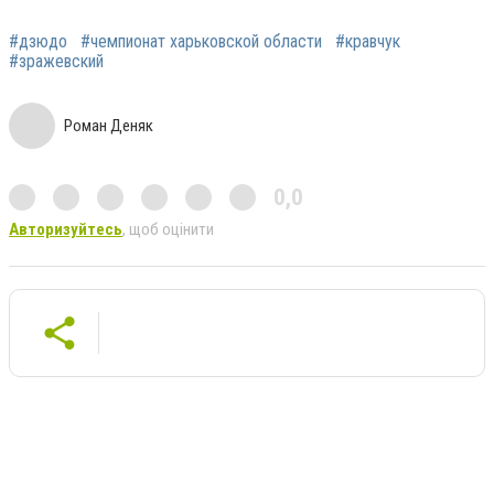
#дзюдо
#чемпионат харьковской области
#кравчук
#зражевский
Роман Деняк
0,0
Авторизуйтесь
, щоб оцінити