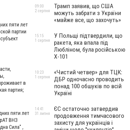
Трамп заявив, що США
09:00
2 серпня
можуть забрати з України
«майже все, що захочуть»
них пяти лет
еской партии
У Польщі підтвердили, що
15:15
 субъект
1 серпня
ракета, яка впала під
Любліном, була російською
Х-101
асти,
«Чистий четвер» для ТЦК:
10:23
ы,
1 серпня
ДБР одночасно проводить
проживает в
понад 100 обшуків по всій
кая партия;
Україні
ЄС остаточно затвердив
14:41
дних пяти лет
31 липня
продовження тимчасового
ПрАТ ВНЗ
захисту для українців і
на Сила" ,
зміни щодо "ухилянтів"