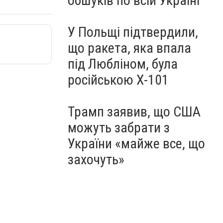
обшуків по всій Україні
У Польщі підтвердили,
що ракета, яка впала
під Любліном, була
російською Х-101
Трамп заявив, що США
можуть забрати з
України «майже все, що
захочуть»