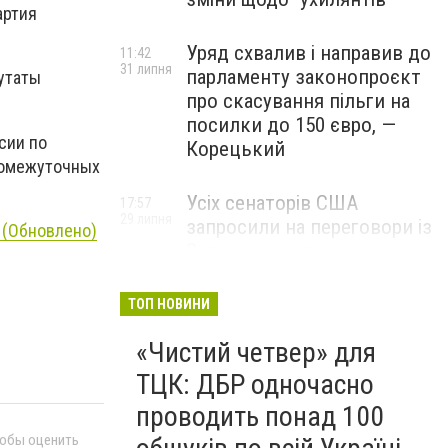
артия
Уряд схвалив і направив до
11:42
31 липня
парламенту законопроєкт
утаты
про скасування пільги на
посилки до 150 євро, —
сии по
Корецький
ромежуточных
Усіх сенаторів США
17:57
29 липня
запросили на переговори із
и (Обновлено)
Зеленським для
обговорення санкцій проти
Росії, – The Hill
ТОП НОВИНИ
«Чистий четвер» для
ТЦК: ДБР одночасно
проводить понад 100
тобы оценить