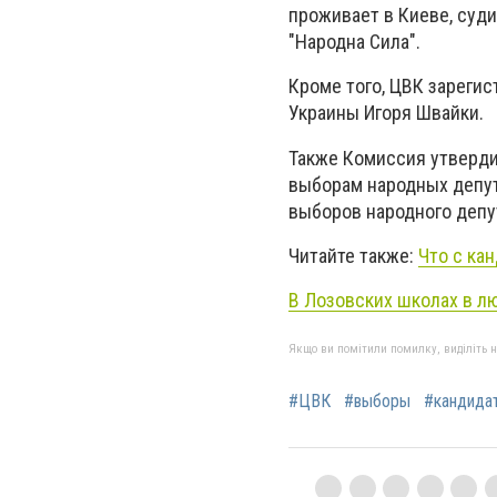
проживает в Киеве, суд
"Народна Сила".
Кроме того
,
ЦВК
зарегис
Украины
Игоря
Ш
вайки
.
Также Комиссия утверди
выборам народных депу
выборов народного депут
Читайте также:
Что с ка
В Лозовских школах в л
Якщо ви помітили помилку, виділіть нео
#ЦВК
#выборы
#кандида