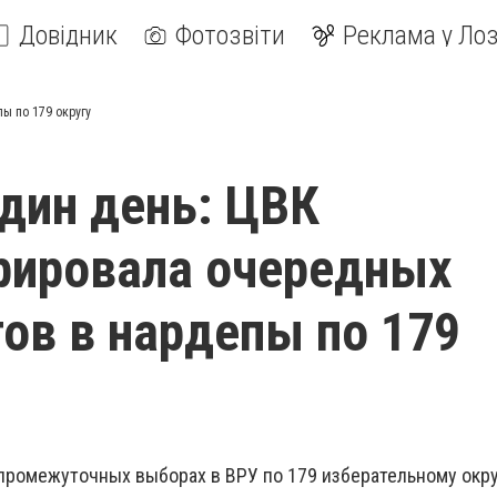
Довідник
Фотозвіти
Реклама у Лоз
ы по 179 округу
один день: ЦВК
рировала очередных
ов в нардепы по 179
 промежуточных выборах в ВРУ по 179 изберательному окр