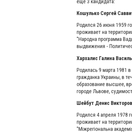
еще 3 кандидата:
Кошулько Сергей Савви
Родился 26 июня 1959 го
проживает на территори
"Народна программа Вади
выдвижения - Политичес
Хархалис Галина Васил
Родилась 9 марта 1981 
гражданка Украины, в те
образование высшее, вре
городе Львове, судимост
Шейбут Денис Викторо
Родился 4 апреля 1978 г
проживает на территори
"М
і
жрег
і
ональна академ
і