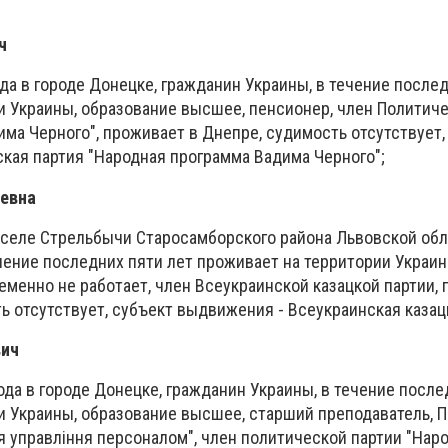
ч
да в городе Донецке, гражданин Украины, в течение послед
и Украины, образование высшее, пенсионер, член Политич
ма Черного", проживает в Днепре, судимость отсутствует,
кая партия "Народная программа Вадима Черного";
ьевна
в селе Стрельбычи Старосамборского района Львовской обл
чение последних пяти лет проживает на территории Украин
менно не работает, член Всеукраинской казацкой партии, 
ь отсутствует, субъект выдвижения - Всеукраинская казац
вич
ода в городе Донецке, гражданин Украины, в течение после
и Украины, образование высшее, старший преподаватель, 
я управл
іння
персоналом", член политической партии "Народ