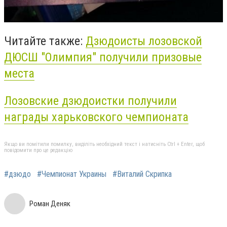
Читайте также:
Дзюдоисты лозовской
ДЮСШ "Олимпия" получили призовые
места
Лозовские дзюдоистки получили
награды харьковского чемпионата
Якщо ви помітили помилку, виділіть необхідний текст і натисніть Ctrl + Enter, щоб
повідомити про це редакцію
#дзюдо
#Чемпионат Украины
#Виталий Скрипка
Роман Деняк