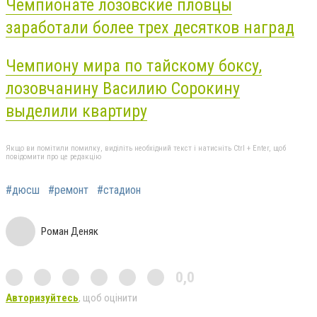
Чемпионате лозовские пловцы
заработали более трех десятков наград
Чемпиону мира по тайскому боксу,
лозовчанину Василию Сорокину
выделили квартиру
Якщо ви помітили помилку, виділіть необхідний текст і натисніть Ctrl + Enter, щоб
повідомити про це редакцію
#дюсш
#ремонт
#стадион
Роман Деняк
0,0
Авторизуйтесь
, щоб оцінити