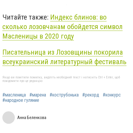
Читайте также:
Индекс блинов: во
сколько лозовчанам обойдется символ
Масленицы в 2020 году
Писательница из Лозовщины покорила
всеукраинский литературный фестиваль
Якщо ви помітили помилку, виділіть необхідний текст і натисніть Ctrl + Enter, щоб
повідомити про це редакцію
#масленица
#марена
#кострубонька
#рекорд
#конкурс
#народное гуляние
Анна Беленкова