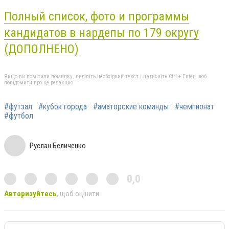
Полный список, фото и программы
кандидатов в нардепы по 179 округу
(ДОПОЛНЕНО)
Якщо ви помітили помилку, виділіть необхідний текст і натисніть Ctrl + Enter, щоб
повідомити про це редакцію
#футзал
#кубок города
#аматорские команды
#чемпионат
#футбол
Руслан Беличенко
0,0
Авторизуйтесь
, щоб оцінити