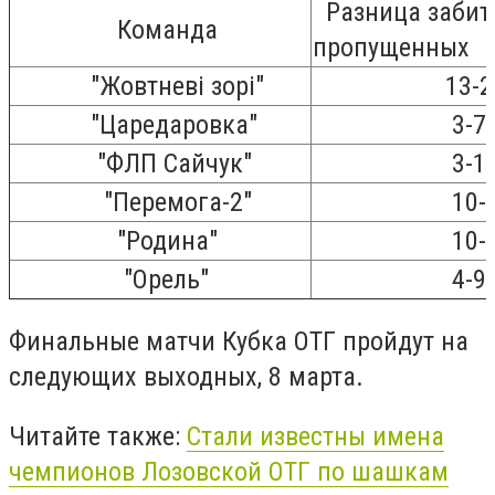
Разница забит
Команда
пропущенных
"Жовтневі зорі"
13-2=+
"Царедаровка"
3-7=-
"ФЛП Сайчук"
3-10=
"Перемога-2"
10-8=
"Родина"
10-7=
"Орель"
4-9=-
Финальные матчи Кубка ОТГ пройдут на
следующих выходных, 8 марта.
Читайте также:
Стали известны имена
чемпионов Лозовской ОТГ по шашкам