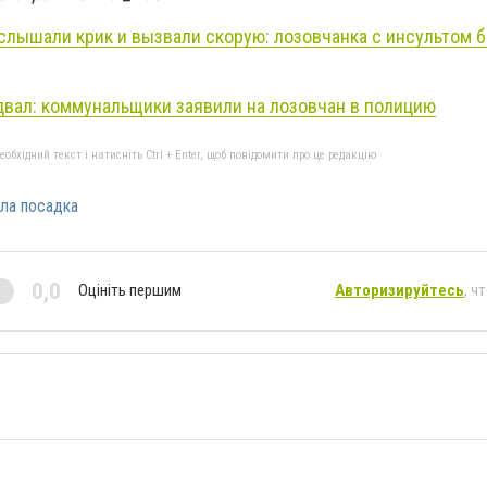
слышали крик и вызвали скорую: лозовчанка с инсультом 
одвал: коммунальщики заявили на лозовчан в полицию
бхідний текст і натисніть Ctrl + Enter, щоб повідомити про це редакцію
ла посадка
0,0
Оцініть першим
Авторизируйтесь
, ч