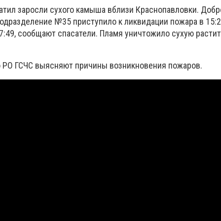
хватил заросли сухого камыша вблизи Краснопавловки. Доб
одразделение №35 приступило к ликвидации пожара в 15:2
7:49, сообщают спасатели. Пламя уничтожило сухую растит
 РО ГСЧС выясняют причины возникновения пожаров.