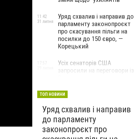
Уряд схвалив і направив до
11:42
31 липня
парламенту законопроєкт
про скасування пільги на
посилки до 150 євро, —
Корецький
Усіх сенаторів США
17:57
29 липня
запросили на переговори із
Зеленським для
обговорення санкцій проти
Росії, – The Hill
ТОП НОВИНИ
Уряд схвалив і направив
до парламенту
законопроєкт про