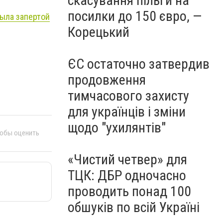
скасування пільги на
посилки до 150 євро, —
была запертой
Корецький
ЄС остаточно затвердив
продовження
тимчасового захисту
для українців і зміни
щодо "ухилянтів"
тобы оценить
«Чистий четвер» для
ТЦК: ДБР одночасно
проводить понад 100
обшуків по всій Україні