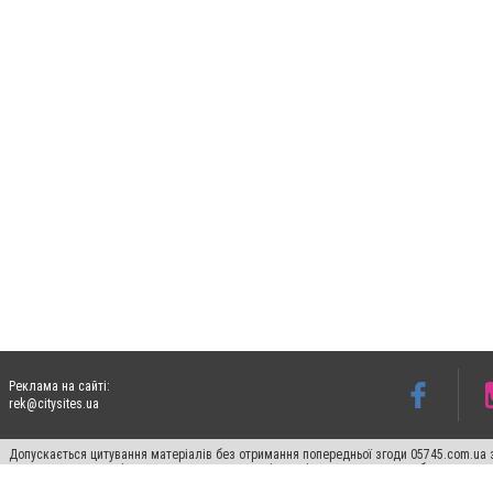
Реклама на сайті:
rek@citysites.ua
Допускається цитування матеріалів без отримання попередньої згоди 05745.com.ua з
пошукових систем гіперпосилання на цитовані статті не нижче другого абзацу в тек