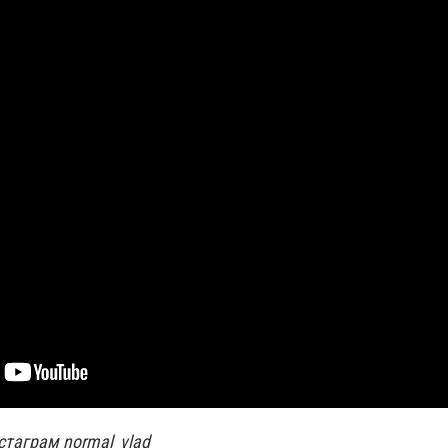
стаграм normal_vlad