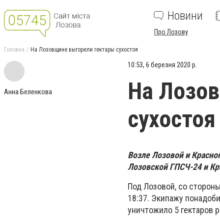
Новини
Про Лозову
Головна
На Лозовщине выгорели гектары сухостоя
10:53, 6 березня 2020 р.
На Лозов
Анна Беленкова
сухостоя
Возле Лозовой и Красн
Лозовской ГПСЧ-24 и Кр
Под Лозовой, со сторон
18:37. Экипажу понадоби
уничтожило 5 гектаров р