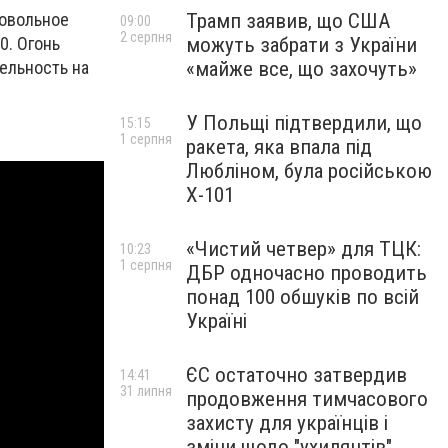
Трамп заявив, що США
ровольное
09:00
2 серпня
можуть забрати з України
0. Огонь
«майже все, що захочуть»
ельность на
У Польщі підтвердили, що
15:15
1 серпня
ракета, яка впала під
Любліном, була російською
Х-101
«Чистий четвер» для ТЦК:
10:23
1 серпня
ДБР одночасно проводить
понад 100 обшуків по всій
Україні
ЄС остаточно затвердив
14:41
31 липня
продовження тимчасового
захисту для українців і
зміни щодо "ухилянтів"