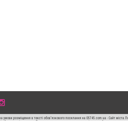
а умови розміщення в тексті обов'язкового посилання на 05745.com.ua - Сайт міста Л
сті або в якості джерела. Порушення виняткових прав переслідується Законом.