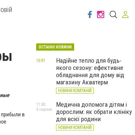
овій
ОСТАННІ НОВИНИ
ры
Надійне тепло для будь-
10:01
якого сезону: ефективне
обладнання для дому від
магазину Акватерм
НОВИНИ КОМПАНІЙ
рные
Медична допомога дітям і
11:00
3 серпня
дорослим: як обрати клініку
 прибыли в
для всієї родини
рое
НОВИНИ КОМПАНІЙ