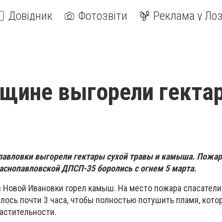
Довідник
Фотозвіти
Реклама у Лоз
щине выгорели гекта
опавловки выгорели гектары сухой травы и камыша. Пожа
аснопавловской ДПСП-35 боролись с огнем 5 марта.
ы Новой Ивановки горел камыш. На место пожара спасатели
лось почти 3 часа, чтобы полностью потушить пламя, кото
астительности.