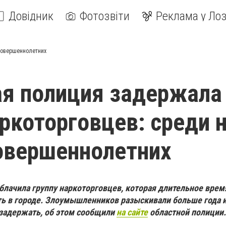
Довідник
Фотозвіти
Реклама у Лоз
есовершеннолетних
я полиция задержала
аркоторговцев: среди 
овершеннолетних
блачила группу наркоторговцев, которая длительное врем
ь в городе. З
лоумышленников р
азыскивали больше года и
 задержать, об этом сообщили
на сайте
областной полиции