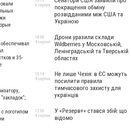
Сенатори США заявили про
13:19
вовали
6 серпня
покращення обміну
ильных
розвідданими між США та
ажи
Україною
торые
Дрони уразили склади
18:00
4 серпня
н обеспечивал
Wildberries у Московській,
ал
Ленінградській та Тверській
тков и 35-
областях
е
Не лише Чехія: в ЄС можуть
15:19
4 серпня
посилити правила
тимчасового захисту для
низатору,
українців
"закладок";
У «Резерв+» стався збій: що
 с логотипом
12:00
4 серпня
відомо
ии