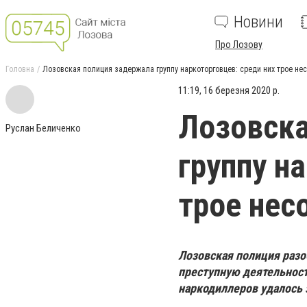
Новини
Про Лозову
Головна
Лозовская полиция задержала группу наркоторговцев: среди них трое н
11:19, 16 березня 2020 р.
Лозовска
Руслан Беличенко
группу н
трое нес
Лозовская полиция разо
преступную деятельност
наркодиллеров удалось