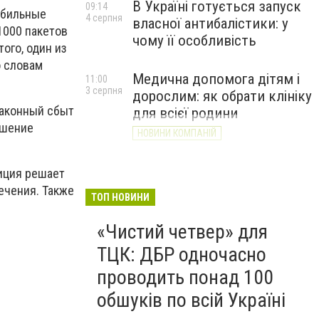
В Україні готується запуск
09:14
обильные
4 серпня
власної антибалістики: у
1000 пакетов
чому її особливість
ого, один из
о словам
Медична допомога дітям і
11:00
3 серпня
дорослим: як обрати клініку
законный сбыт
для всієї родини
ишение
НОВИНИ КОМПАНІЙ
лиция решает
ечения. Также
ТОП НОВИНИ
«Чистий четвер» для
ТЦК: ДБР одночасно
проводить понад 100
обшуків по всій Україні