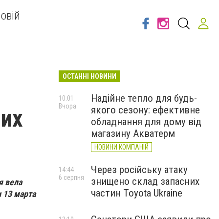
овій
ОСТАННІ НОВИНИ
Надійне тепло для будь-
10:01
Вчора
якого сезону: ефективне
них
обладнання для дому від
магазину Акватерм
НОВИНИ КОМПАНІЙ
Через російську атаку
14:44
6 серпня
знищено склад запасних
я вела
частин Toyota Ukraine
 13 марта
.