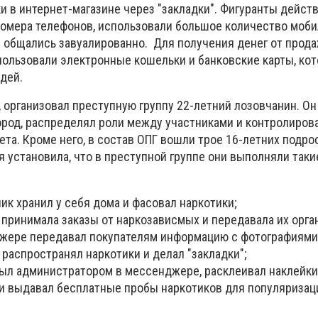
и в интернет-магазине через "закладки". Фигуранты дейст
номера телефонов, использовали большое количество моб
и общались завуалированно. Для получения денег от прод
пользовали электронные кошельки и банковские карты, ко
юдей.
, организовал преступную группу 22-летний лозовчанин. О
город, распределял роли между участниками и контролиров
ета. Кроме него, в состав ОПГ вошли трое 16-летних подрос
 установила, что в преступной группе они выполняли таки
ик хранил у себя дома и фасовал наркотики;
принимала заказы от наркозависмых и передавала их орга
жере передавал покупателям информацию с фотографиями 
распространял наркотики и делал "закладки";
был администратором в мессенджере, расклеивал наклейки
 и выдавал бесплатные пробы наркотиков для популяризац