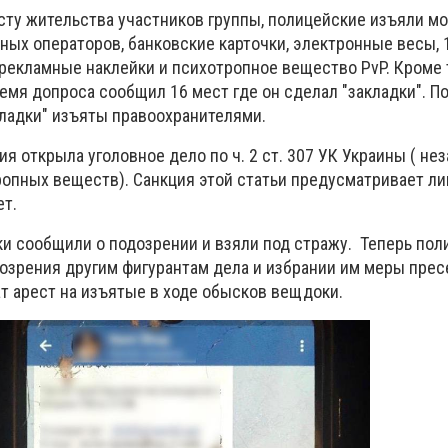
сту жительства участников группы, полицейские изъяли м
ных операторов, банковские карточки, электронные весы, 
рекламные наклейки и психотропное вещество PvP. Кроме т
емя допроса сообщил 16 мест где он сделал "закладки". П
акладки" изъяты правоохранителями.
я открыла уголовное дело по ч. 2 ст. 307 УК Украины ( не
ропных веществ). Санкция этой статьи предусматривает л
ет.
ки сообщили о подозрении и взяли под стражу. Теперь по
озрения другим фигурантам дела и избрании им меры прес
т арест на изъятые в ходе обысков вещдоки.