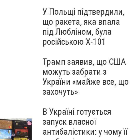
У Польщі підтвердили,
що ракета, яка впала
під Любліном, була
російською Х-101
Трамп заявив, що США
можуть забрати з
України «майже все, що
захочуть»
В Україні готується
запуск власної
антибалістики: у чому її