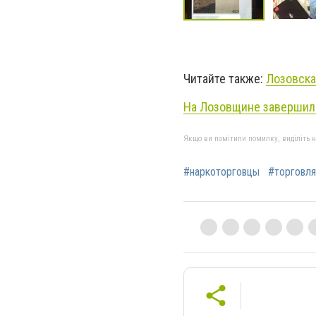
Читайте также:
Лозовска
На Лозовщине завершило
Якщо ви помітили помилку, виділіть нео
#наркоторговцы
#торговля