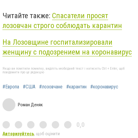
Читайте также:
Спасатели просят
лозовчан строго соблюдать карантин
На Лозовщине госпитализировали
женщину с подозрением на коронавирус
Якщо ви помітили помилку, виділіть необхідний текст і натисніть Ctrl + Enter, щоб
повідомити про це редакцію
#Европа
#США
#лозовчане
#карантин
#коронавирус
Роман Деняк
0,0
Авторизуйтесь
, щоб оцінити