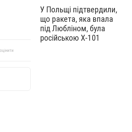
У Польщі підтвердили,
що ракета, яка впала
під Любліном, була
російською Х-101
 оцінити