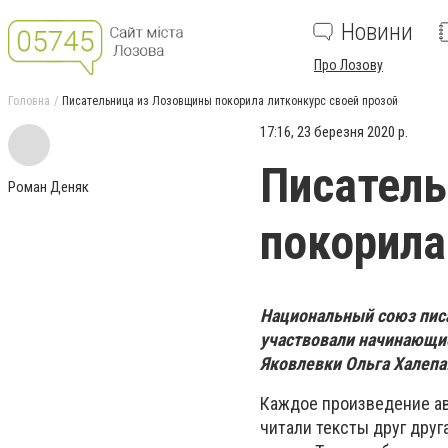
Новини
Про Лозову
Головна
Писательница из Лозовщины покорила литконкурс своей прозой
17:16, 23 березня 2020 р.
Писател
Роман Деняк
покорила
Национальный
союз
пис
участвовали начинающие
Яковлевки Ольга Халепа
Каждое произведение ав
читали тексты друг друг