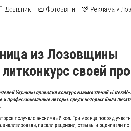
Довідник
Фотозвіти
Реклама у Лоз
ьница из Лозовщины
 литконкурс своей пр
ателей Украины проводил конкурс взаимочтений «
Litera
V
»
 и профессиональные авторы, среди которых была писат
.
торов получало анонимный код. Три месяца подряд участн
а, анализировали, писали рецензии, отзывы и оценивали по