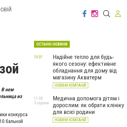
овій
ОСТАННІ НОВИНИ
Надійне тепло для будь-
10:01
якого сезону: ефективне
озой
обладнання для дому від
магазину Акватерм
НОВИНИ КОМПАНІЙ
. В нем
ельница из
Медична допомога дітям і
11:00
3 серпня
дорослим: як обрати клініку
для всієї родини
ики конкурса
НОВИНИ КОМПАНІЙ
 10 бальной