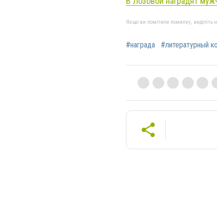
В Лозовой наградят муж
Якщо ви помітили помилку, виділіть нео
#награда
#литературный к