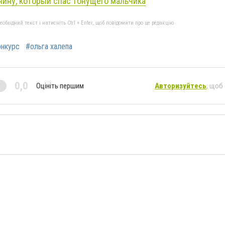
чину, который спас тонущего мальчика
бхідний текст і натисніть Ctrl + Enter, щоб повідомити про це редакцію
онкурс
#ольга халепа
0,0
Оцініть першим
Авторизуйтесь
, щоб