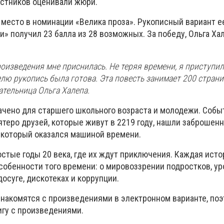
астников оценивали жюри.
 место в номинации «
Велика проза
». Рукописный вариант е
» получил 23 балла из 28 возможных. За победу, Ольга Ха
роизведения мне приснилась. Не теряя времени, я приступил
лю рукопись была готова. Эта повесть занимает 200 страни
сательница Ольга Халепа.
чено для старшего школьного возраста и молодежи.
Собы
ятеро друзей, которые живут в 2219 году, нашли заброшенн
 который оказался машиной времени.
стые годы 20 века, где их ждут приключения. Каждая исто
собенности того времени: о мировоззрении подростков, ур
досуге, дискотеках и коррупции.
знакомятся с произведениями в электронном варианте, поэ
игу с произведениями.