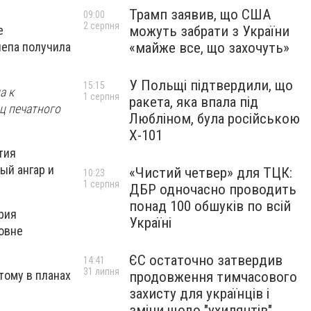
Трамп заявив, що США
09:00
2 серпня
можуть забрати з України
е
«майже все, що захочуть»
лепа получила
У Польщі підтвердили, що
15:15
а к
1 серпня
ракета, яка впала під
ц печатного
Любліном, була російською
Х-101
тия
ый ангар и
«Чистий четвер» для ТЦК:
10:23
1 серпня
ДБР одночасно проводить
понад 100 обшуків по всій
рия
Україні
овне
ЄС остаточно затвердив
14:41
31 липня
тому в планах
продовження тимчасового
захисту для українців і
зміни щодо "ухилянтів"