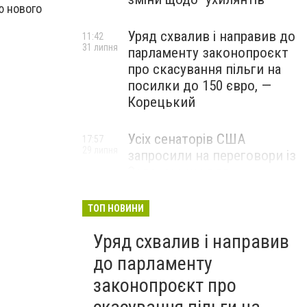
ю нового
Уряд схвалив і направив до
11:42
31 липня
парламенту законопроєкт
про скасування пільги на
посилки до 150 євро, —
Корецький
Усіх сенаторів США
17:57
29 липня
запросили на переговори із
Зеленським для
обговорення санкцій проти
Росії, – The Hill
ТОП НОВИНИ
Уряд схвалив і направив
до парламенту
законопроєкт про