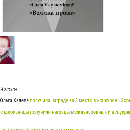
 Халепы
 Ольга Халепа
получила награду за 3 место в конкурсе «Зор
е школьницы получили награды международных и всеукра