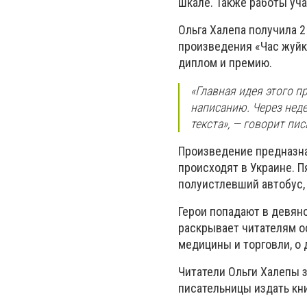
шкале. Также работы уч
Ольга Халепа получила 2
произведения «Час жуйки
диплом и премию.
«Главная идея этого п
написанию. Через неде
текста», — говорит пи
Произведение предназна
происходят в Украине. П
полуистлевший автобус,
Герои попадают в девяно
раскрывает читателям о
медицины и торговли, о 
Читатели Ольги Халепы 
писательницы издать кн