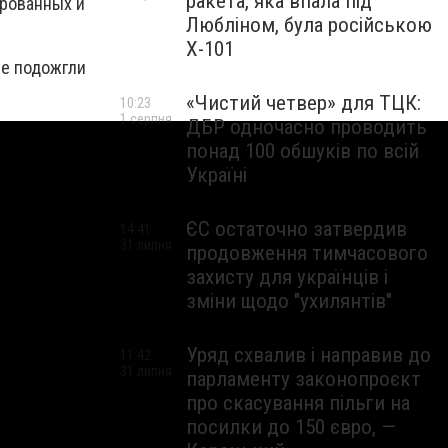
ракета, яка впала під
ированных и
Любліном, була російською
Х-101
ые подожгли
«Чистий четвер» для ТЦК:
10:23
1 серпня
ДБР одночасно проводить
понад 100 обшуків по всій
Україні
ЄС остаточно затвердив
14:41
31 липня
продовження тимчасового
захисту для українців і
зміни щодо "ухилянтів"
Уряд схвалив і направив до
11:42
31 липня
парламенту законопроєкт
про скасування пільги на
посилки до 150 євро, —