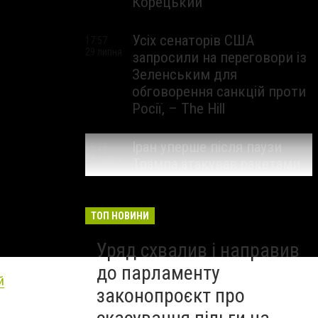
Корецький
Усіх сенаторів США
17:57
29 липня
запросили на переговори із
Зеленським для
обговорення санкцій проти
Росії, – The Hill
Іран уперше після паузи
15:23
29 липня
Трампа атакував ракетами
американську базу
ТОП НОВИНИ
Уряд схвалив і направив
до парламенту
й
законопроєкт про