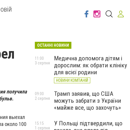
овій
ОСТАННІ НОВИНИ
рел
Медична допомога дітям і
11:00
3 серпня
дорослим: як обрати клініку
для всієї родини
НОВИНИ КОМПАНІЙ
ия получила
Трамп заявив, що США
09:00
бульв.
2 серпня
можуть забрати з України
«майже все, що захочуть»
ания выехал
У Польщі підтвердили, що
15:15
ла около 100
1 серпня