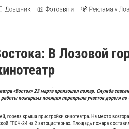
Довідник
Фотозвіти
Реклама у Лоз
остока: В Лозовой го
кинотеатр
еатра «Восток» 23 марта произошел пожар.
Служба спасен
мя работы пожарных полиция перекрыла участок дороги по 
ей, горела крыша пристройки кинотеатра.
На место возгор
кой ГПСЧ-24 на 2 автоцистернах. Площадь пожара состави