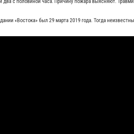
ти два с половиной часа. Причину пожара выясняют. Травм
дании «Востока» был 29 марта 2019 года. Тогда неизвестн