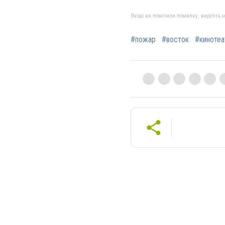
Якщо ви помітили помилку, виділіть нео
#пожар
#восток
#кинотеа