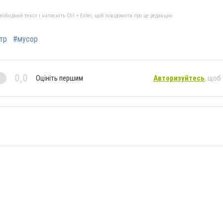
бхідний текст і натисніть Ctrl + Enter, щоб повідомити про це редакцію
тр
#мусор
0,0
Оцініть першим
Авторизуйтесь
, щоб