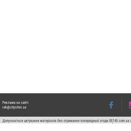
Реклама на сайті:
rek@citysites.ua
Допускається цитування матеріалів без отримання попередньої згоди 05745.com.ua з
пошукових систем гіперпосилання на цитовані статті не нижче другого абзацу в тек