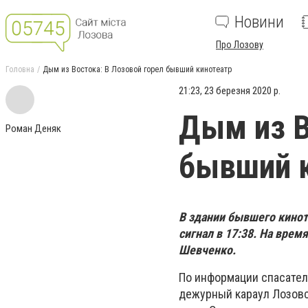
Новини
Про Лозову
Головна
Дым из Востока: В Лозовой горел бывший кинотеатр
21:23, 23 березня 2020 р.
Дым из В
Роман Деняк
бывший 
В здании бывшего кинот
с
игнал в 17:38. На вре
Шевченко.
По информации спасател
дежурный караул Лозовс