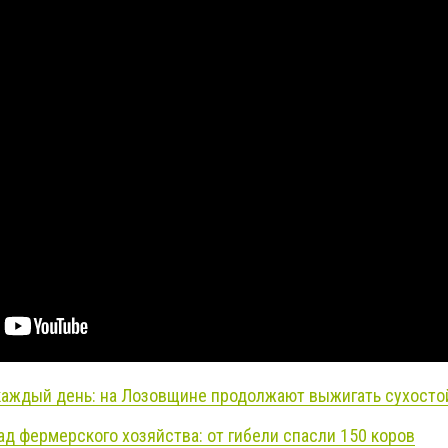
аждый день: на Лозовщине продолжают выжигать сухосто
д фермерского хозяйства: от гибели спасли 150 коров