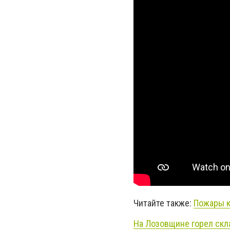
Читайте также:
Пожары к
На Лозовщине горел скла