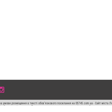
а умови розміщення в тексті обов'язкового посилання на 05745.com.ua - Сайт міста Л
сті або в якості джерела. Порушення виняткових прав переслідується Законом.