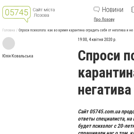
Новини
Про Лозову
Головна
Спроси психолога: как во время карантина оградить себя от негатива и не
19:00, 4 квітня 2020 р.
Спроси п
Юлія Ковальська
карантин
негатива
Сайт 05745.com.ua прод
ответы специалиста, на 
будет психолог с 20-лет
спрашивали нас о том, к