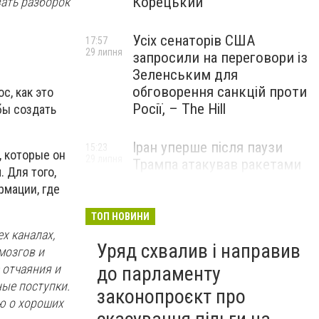
Корецький
вать разборок
Усіх сенаторів США
17:57
29 липня
запросили на переговори із
Зеленським для
обговорення санкцій проти
с, как это
Росії, – The Hill
бы создать
Іран уперше після паузи
15:23
, которые он
29 липня
Трампа атакував ракетами
 Для того,
американську базу
рмации, где
ТОП НОВИНИ
х каналах,
Уряд схвалив і направив
мозгов и
 отчаяния и
до парламенту
ные поступки.
законопроєкт про
ию о хороших