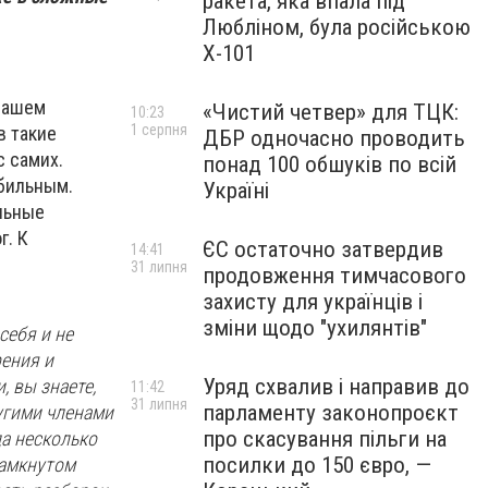
ракета, яка впала під
Любліном, була російською
Х-101
 нашем
«Чистий четвер» для ТЦК:
10:23
1 серпня
в такие
ДБР одночасно проводить
с самих.
понад 100 обшуків по всій
абильным.
Україні
альные
г. К
ЄС остаточно затвердив
14:41
31 липня
продовження тимчасового
захисту для українців і
зміни щодо "ухилянтів"
себя и не
рения и
Уряд схвалив і направив до
, вы знаете,
11:42
31 липня
парламенту законопроєкт
угими членами
про скасування пільги на
да несколько
посилки до 150 євро, —
замкнутом