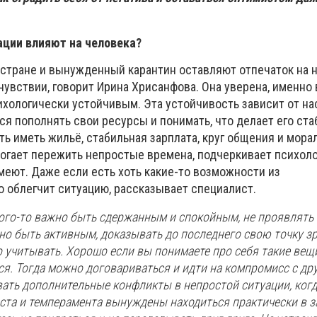
ции влияют на человека?
 стране и вынужденный карантин оставляют отпечаток на
увствии, говорит Ирина Хрисанфова. Она уверена, именно 
хологически устойчивым. Эта устойчивость зависит от на
ся пополнять свои ресурсы и понимать, что делает его ст
ь иметь жильё, стабильная зарплата, круг общения и мор
огает пережить непростые времена, подчеркивает психоло
меют. Даже если есть хоть какие-то возможности из
 облегчит ситуацию, рассказывает специалист.
ого-то важно быть сдержанным и спокойным, не проявлять 
но быть активным, доказывать до последнего свою точку з
 учитывать. Хорошо если вы понимаете про себя такие вещи
ся. Тогда можно договариваться и идти на компромисс с др
вать дополнительные конфликты в непростой ситуации, ког
аста и темперамента вынуждены находиться практически в 