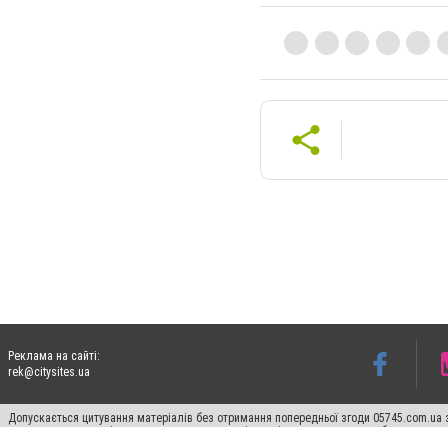
Реклама на сайті:
rek@citysites.ua
Допускається цитування матеріалів без отримання попередньої згоди 05745.com.ua з
пошукових систем гіперпосилання на цитовані статті не нижче другого абзацу в тек