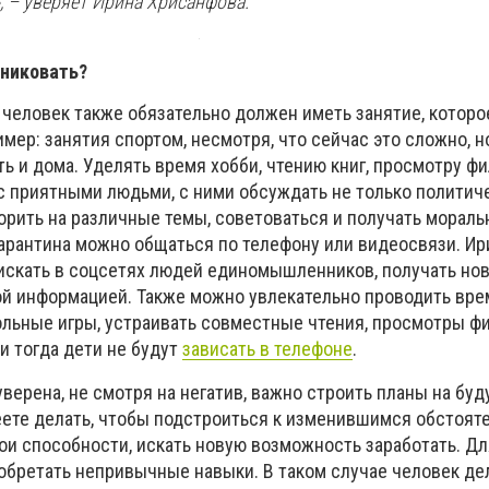
», – уверяет Ирина Хрисанфова.
аниковать?
 человек также обязательно должен иметь занятие, которо
мер: занятия спортом, несмотря, что сейчас это сложно, 
ь и дома. Уделять время хобби, чтению книг, просмотру ф
 приятными людьми, с ними обсуждать не только политич
ворить на различные темы, советоваться и получать морал
карантина можно общаться по телефону или видеосвязи. Ир
искать в соцсетях людей единомышленников, получать нов
й информацией. Также можно увлекательно проводить врем
тольные игры, устраивать совместные чтения, просмотры ф
и тогда дети не будут
зависать в телефоне
.
уверена, не смотря на негатив, важно строить планы на бу
еете делать, чтобы подстроиться к изменившимся обстоят
и способности, искать новую возможность заработать. Для
обретать непривычные навыки. В таком случае человек де