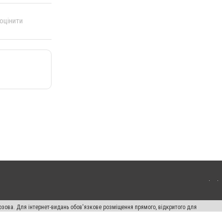
 оцінити
озова. Для інтернет-видань обов'язкове розміщення прямого, відкритого для