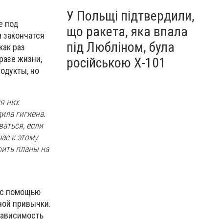
У Польщі підтвердили,
е под
що ракета, яка впала
м закончатся
під Любліном, була
как раз
разе жизни,
російською Х-101
одукты, но
я них
ила гигиена.
аться, если
ас к этому
оить планы на
ь с помощью
ной привычки.
зависимость