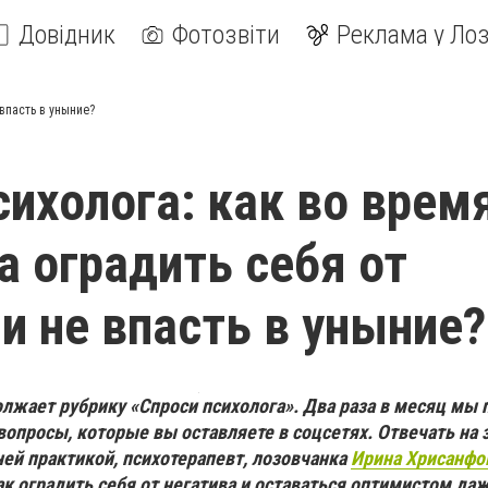
Довідник
Фотозвіти
Реклама у Лоз
 впасть в уныние?
сихолога: как во врем
а оградить себя от
 и не впасть в уныние?
олжает рубрику «Спроси психолога». Два раза в месяц мы
вопросы, которые вы оставляете в соцсетях. Отвечать на
ней практикой, психотерапевт, лозовчанка
Ирина Хрисанфо
ак оградить себя от негатива и оставаться оптимистом д