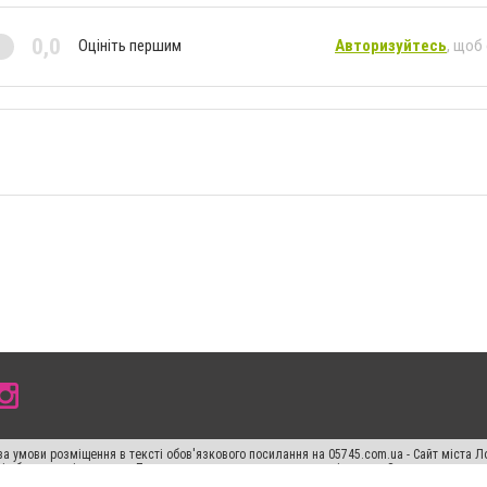
0,0
Оцініть першим
Авторизуйтесь
, щоб
а умови розміщення в тексті обов'язкового посилання на 05745.com.ua - Сайт міста Л
сті або в якості джерела. Порушення виняткових прав переслідується Законом.