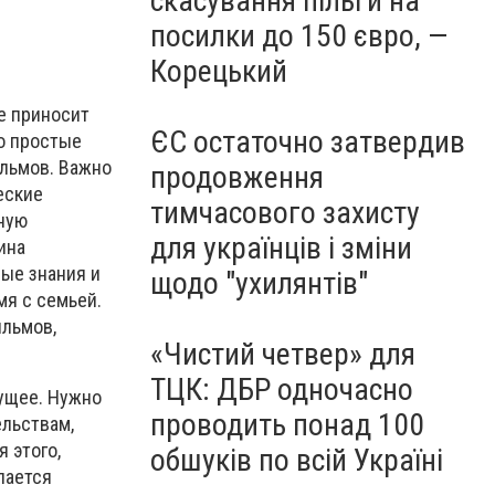
скасування пільги на
посилки до 150 євро, —
Корецький
е приносит
ЄС остаточно затвердив
но простые
ильмов. Важно
продовження
еские
тимчасового захисту
ьную
для українців і зміни
ина
ые знания и
щодо "ухилянтів"
я с семьей.
ильмов,
«Чистий четвер» для
ТЦК: ДБР одночасно
дущее. Нужно
проводить понад 100
ельствам,
 этого,
обшуків по всій Україні
лается