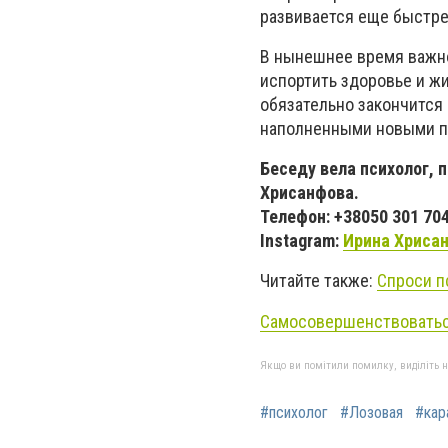
развивается еще быстре
В нынешнее время важно
испортить здоровье и жи
обязательно закончится
наполненными новыми п
Беседу вела психолог, 
Хрисанфова.
Телефон: +38050 301 70
Instagram:
Ирина Хриса
Читайте также:
Спроси п
Самосовершенствоваться
Якщо ви помітили помилку, виділіть нео
#психолог
#Лозовая
#кар