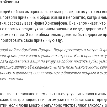
стойчивым.
людей сейчас эмоциональное выгорание, потому что мы вс
 потерян привычный образ жизни и непонятно, когда и че
ия, рассказывает Ирина Хрисанфова. Она напоминает, что 
я о простых вещах: ухоженном внешнем виде, здоровом об
овом питании. Это не обязательно должны быть дорогие пр
и приготовить свою привычную еду.
овой войны бомбили Лондон. Люди прятались в метро. И дл
оведения для жизни в условиях стресса. В эти правила вход
ать привычные вещи по уходу за собой: чистить зубы, умыв
ательно делать её ежедневно, читать позитивные книги, сейч
росмотр фильмов, созваниваться с близкими людьми и стр
вает психолог.
е нельзя в тревожное время пытаться улучшить свою жизн
можно быстро подсесть и потом уже не избавиться от вред
тий, если люди много и регулярно употребляют алкоголь, 