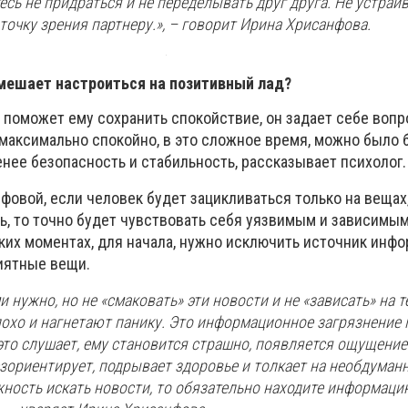
есь не придраться и не переделывать друг друга. Не устраи
точку зрения партнеру.», – говорит Ирина Хрисанфова.
мешает настроиться на позитивный лад?
о поможет ему сохранить спокойствие, он задает себе вопро
 максимально спокойно, в это сложное время, можно было 
нее безопасность и стабильность, рассказывает психолог.
фовой, если человек будет зацикливаться только на вещах
, то точно будет чувствовать себя уязвимым и зависимым.
аких моментах, для начала, нужно исключить источник инфо
иятные вещи.
нужно, но не «смаковать» эти новости и не «зависать» на те
плохо и нагнетают панику. Это информационное загрязнение 
это слушает, ему становится страшно, появляется ощущение
зориентирует, подрывает здоровье и толкает на необдуман
жность искать новости, то обязательно находите информац