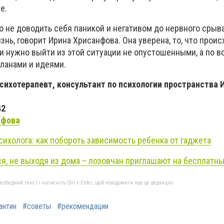
е.
 не доводить себя паникой и негативом до нервного срыва
знь, говорит Ирина Хрисанфова. Она уверена, то, что проис
 и нужно выйти из этой ситуации не опустошенными, а по 
ланами и идеями.
психотерапевт, консультант по психологии пространства 
42
нфова
сихолога: как побороть зависимость ребенка от гаджета
, не выходя из дома – лозовчан приглашают на бесплатн
бхідний текст і натисніть Ctrl + Enter, щоб повідомити про це редакцію
антин
#советы
#рекомендации