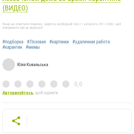
(ВИДЕО)
Якщо ви помітили помилку, виділіть необхідний текст і натисніть Ctrl + Enter, щоб
повідомити про це редакцію
#подборка
#Лозовая
#картинки
#удаленная работа
#карантин
#мемы
Юлія Ковальська
0,0
Авторизуйтесь
, щоб оцінити