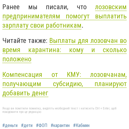
Ранее мы писали, что
лозовским
предпринимателям помогут выплатить
зарплату свои работникам
.
Читайте также:
Выплаты для лозовчан во
время карантина: кому и сколько
положено
Компенсация от КМУ: лозовчанам,
получающим субсидию, планируют
добавить денег
Якщо ви помітили помилку, виділіть необхідний текст і натисніть Ctrl + Enter, щоб
повідомити про це редакцію
#деньги
#дети
#ФОП
#карантин
#Кабмин