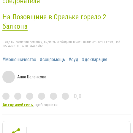
следователя
На Лозовщине в Орельке горело 2
балкона
Якщо ви помітили помилку, виділіть необхідний текст і натисніть Ctrl + Enter, щоб
повідомити про це редакцію
#Мошенничество
#соцпомощь
#суд
#декларация
Анна Беленкова
0,0
Авторизуйтесь
, щоб оцінити