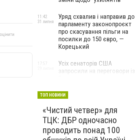
Уряд схвалив і направив до
11:42
31 липня
парламенту законопроєкт
про скасування пільги на
 оцінити
посилки до 150 євро, —
Корецький
Усіх сенаторів США
17:57
29 липня
запросили на переговори із
Зеленським для
обговорення санкцій проти
Росії, – The Hill
ТОП НОВИНИ
«Чистий четвер» для
ТЦК: ДБР одночасно
проводить понад 100