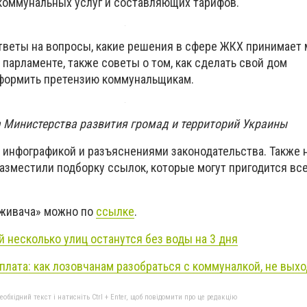
коммунальных услуг и составляющих тарифов.
тветы на вопросы, какие решения в сфере ЖКХ принимает
в парламенте, также советы о том, как сделать свой дом
формить претензию коммунальщикам.
а Министерства развития громад и территорий Украины
с инфографикой и
раз
ъяснениями законодательства. Также 
азместили подборку ссылок, которые могут пригодится все
оживача» можно по
ссылке
.
й несколько улиц останутся без воды на 3 дня
плата: как лозовчанам разобраться с коммуналкой, не выхо
бхідний текст і натисніть Ctrl + Enter, щоб повідомити про це редакцію