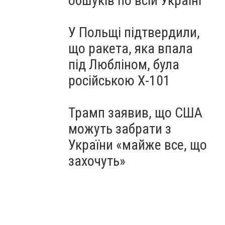
обшуків по всій Україні
У Польщі підтвердили,
що ракета, яка впала
під Любліном, була
російською Х-101
Трамп заявив, що США
можуть забрати з
України «майже все, що
захочуть»