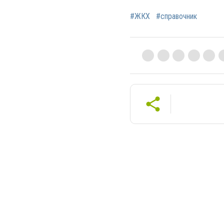
#ЖКХ
#справочник