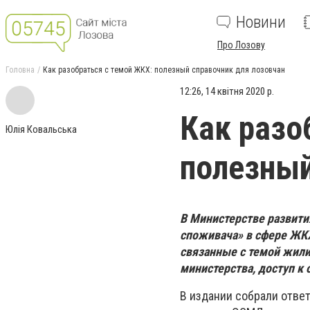
Новини
Про Лозову
Головна
Как разобраться с темой ЖКХ: полезный справочник для лозовчан
12:26, 14 квітня 2020 р.
Как разо
Юлія Ковальська
полезный
В Министерстве развити
споживача» в сфере ЖКХ
связанные с темой жил
министерства, доступ к
В издании собрали отве