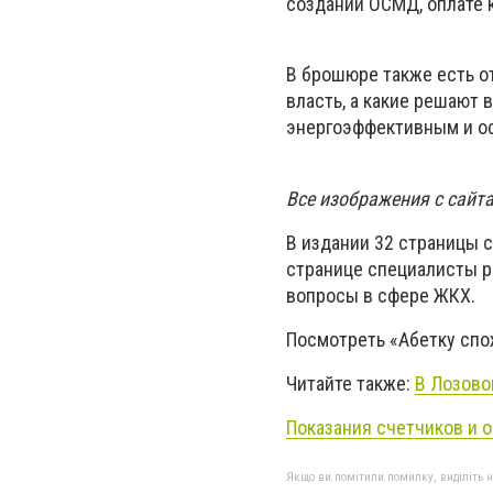
создании ОСМД, оплате 
В брошюре также есть о
власть, а какие решают 
энергоэффективным и о
Все изображения с сайт
В издании 32 страницы 
странице специалисты р
вопросы в сфере ЖКХ.
Посмотреть «Абетку сп
Читайте также:
В Лозово
Показания счетчиков и о
Якщо ви помітили помилку, виділіть нео