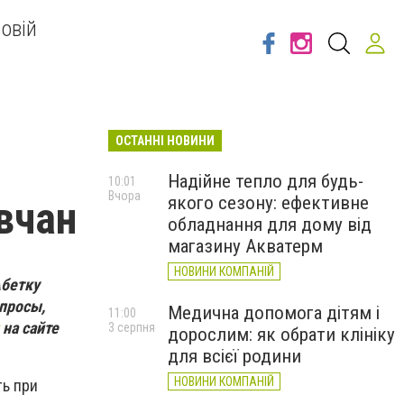
овій
ОСТАННІ НОВИНИ
Надійне тепло для будь-
10:01
Вчора
якого сезону: ефективне
вчан
обладнання для дому від
магазину Акватерм
НОВИНИ КОМПАНІЙ
Абетку
опросы,
Медична допомога дітям і
11:00
на сайте
3 серпня
дорослим: як обрати клініку
для всієї родини
НОВИНИ КОМПАНІЙ
ть при