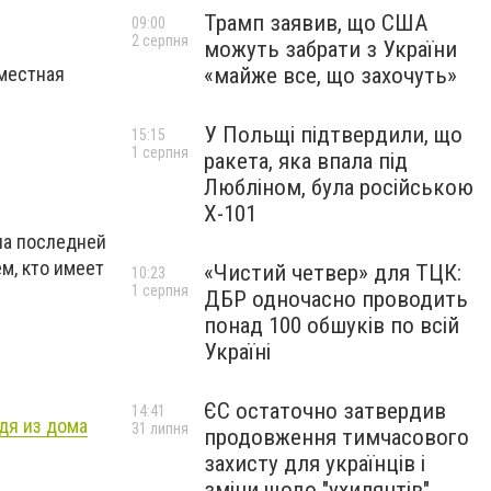
Трамп заявив, що США
09:00
2 серпня
можуть забрати з України
«майже все, що захочуть»
 местная
У Польщі підтвердили, що
15:15
1 серпня
ракета, яка впала під
Любліном, була російською
Х-101
на последней
м, кто имеет
«Чистий четвер» для ТЦК:
10:23
1 серпня
ДБР одночасно проводить
понад 100 обшуків по всій
Україні
ЄС остаточно затвердив
14:41
дя из дома
31 липня
продовження тимчасового
захисту для українців і
зміни щодо "ухилянтів"