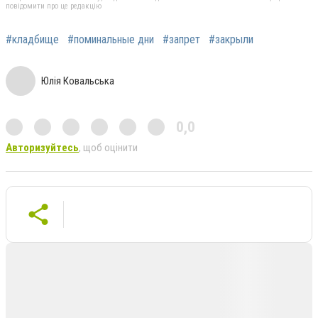
повідомити про це редакцію
#кладбище
#поминальные дни
#запрет
#закрыли
Юлія Ковальська
0,0
Авторизуйтесь
, щоб оцінити