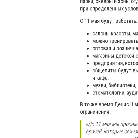
парки, скверы и зоны от
при определенных услов
С 11 мая будут работать:
салоны красоты, ма
можно тренировать
оптовая и розничн
магазины детской 
предприятия, кото
общепиты будут вы
и кафе;
музеи, библиотеки,
стоматологии, ауди
В то же время Денис Шм
ограничения.
«До 11 мая мы просим 
врачей, которые сейча