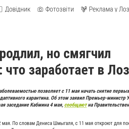
Довідник
Фотозвіти
Реклама у Лоз
родлил, но смягчил
: что заработает в Ло
заболеваемостью позволяет с 11 мая начать снятие первы
адаптивного карантина. Об этом заявил Премьер-министр 
ая заседание Кабмина 4 мая,
сообщают
на Правительстве
2 мая.
По словам Дениса Шмыгаля, с 11 мая откроют для п