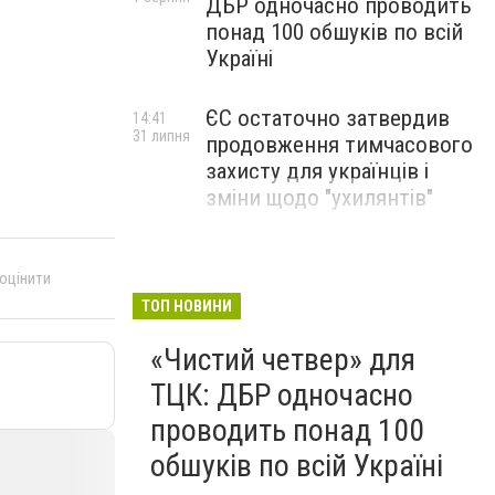
ДБР одночасно проводить
понад 100 обшуків по всій
Україні
ЄС остаточно затвердив
14:41
31 липня
продовження тимчасового
захисту для українців і
зміни щодо "ухилянтів"
 оцінити
ТОП НОВИНИ
«Чистий четвер» для
ТЦК: ДБР одночасно
проводить понад 100
обшуків по всій Україні