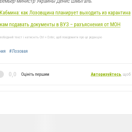
 Премьер-министр Украины Денис Шмыгаль.
 Кабмина: как Лозовщина планирует выходить из карантина
кам подавать документы в ВУЗ – разъяснения от МОН
бхідний текст і натисніть Ctrl + Enter, щоб повідомити про це редакцію
ния
#Лозовая
0,0
Оцініть першим
Авторизуйтесь
, щоб