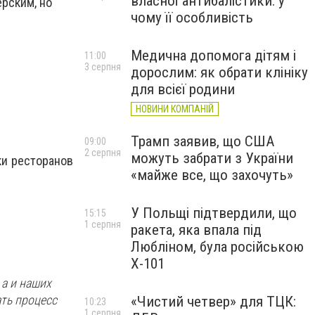
власної антибалістики: у
ерским, но
чому її особливість
Медична допомога дітям і
11:00
3 серпня
дорослим: як обрати клініку
для всієї родини
НОВИНИ КОМПАНІЙ
Трамп заявив, що США
09:00
2 серпня
можуть забрати з України
ки ресторанов
«майже все, що захочуть»
У Польщі підтвердили, що
15:15
1 серпня
ракета, яка впала під
Любліном, була російською
Х-101
 а и наших
ать процесс
«Чистий четвер» для ТЦК:
10:23
1 серпня