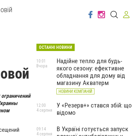
овій
ОСТАННІ НОВИНИ
Надійне тепло для будь-
10:01
Вчора
якого сезону: ефективне
зовой
обладнання для дому від
магазину Акватерм
НОВИНИ КОМПАНІЙ
х ограничений
Украины
У «Резерв+» стався збій: що
12:00
нном
4 серпня
відомо
В Україні готується запуск
09:14
осещений
4 серпня