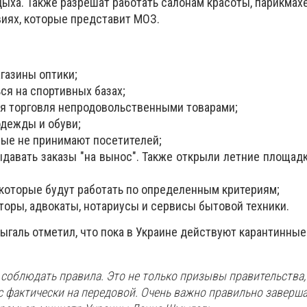
дыха. Также разрешат работать салонам красоты, парикмах
иях, которые представит МОЗ.
газины оптики;
ся на спортивных базах;
ая
торговля непродовольственными товарами;
одежды и обуви;
рые не принимают посетителей;
давать заказы "на вынос". Также открыли летние площад
 которые будут работать по определенным критериям;
торы, адвокаты, нотариусы и сервисы бытовой техники.
ыгаль отметил, что пока в Украине действуют карантинные
соблюдать правила. Это не только призывы правительства,
с фактически на передовой. Очень важно правильно заверш