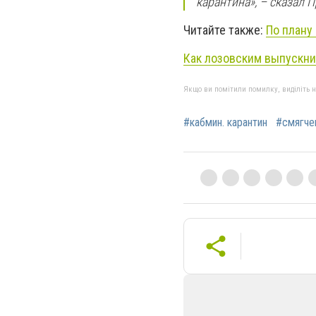
карантина», – сказал
Читайте также:
По плану
Как лозовским выпускни
Якщо ви помітили помилку, виділіть нео
#кабмин. карантин
#смягче