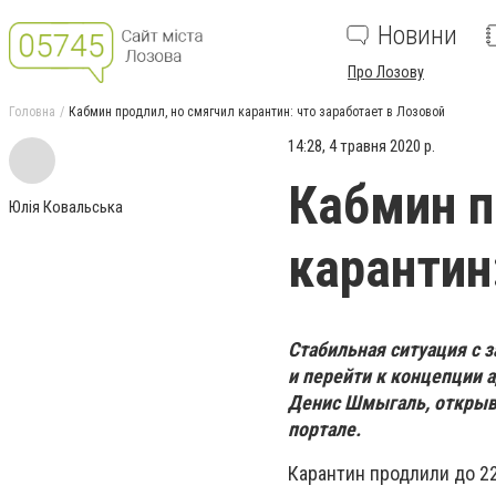
Новини
Про Лозову
Головна
Кабмин продлил, но смягчил карантин: что заработает в Лозовой
14:28, 4 травня 2020 р.
Кабмин п
Юлія Ковальська
карантин
Стабильная ситуация с 
и перейти к концепции 
Денис Шмыгаль, открыв
портале.
Карантин продлили до 2