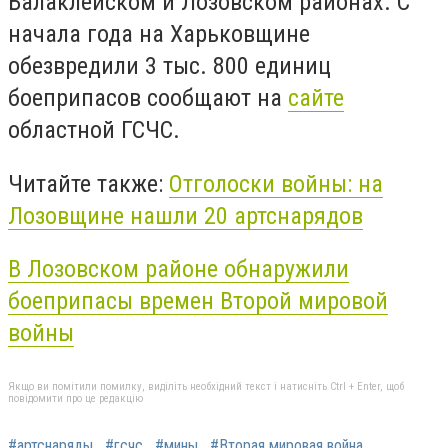
Балаклейском и Лозовском районах. С
начала года на Харьковщине
обезвредили 3 тыс. 800 единиц
боеприпасов сообщают на
сайте
областной ГСЧС.
Читайте также:
Отголоски войны: на
Лозовщине нашли 20 артснарядов
В Лозовском районе обнаружили
боеприпасы времен Второй мировой
войны
Якщо ви помітили помилку, виділіть необхідний текст і натисніть Ctrl + Enter, щоб
повідомити про це редакцію
#артснаряды
#гсчс
#мины
#Вторая мировая война