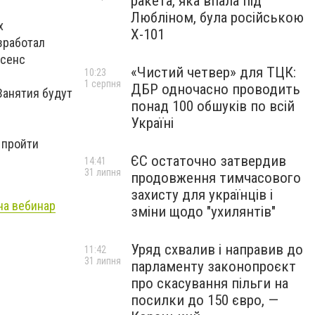
ракета, яка впала під
Любліном, була російською
х
Х-101
зработал
есенс
«Чистий четвер» для ТЦК:
10:23
1 серпня
ДБР одночасно проводить
Занятия будут
понад 100 обшуків по всій
Україні
 пройти
ЄС остаточно затвердив
14:41
31 липня
продовження тимчасового
захисту для українців і
на вебинар
зміни щодо "ухилянтів"
Уряд схвалив і направив до
11:42
31 липня
парламенту законопроєкт
про скасування пільги на
посилки до 150 євро, —