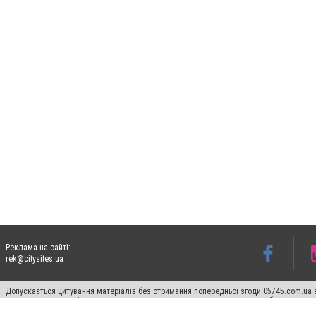
Реклама на сайті:
rek@citysites.ua
Допускається цитування матеріалів без отримання попередньої згоди 05745.com.ua з
пошукових систем гіперпосилання на цитовані статті не нижче другого абзацу в тек