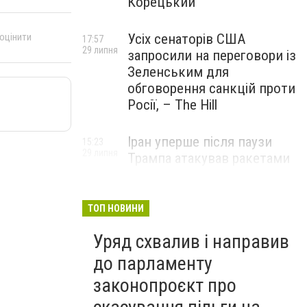
Корецький
Усіх сенаторів США
 оцінити
17:57
29 липня
запросили на переговори із
Зеленським для
обговорення санкцій проти
Росії, – The Hill
Іран уперше після паузи
15:23
29 липня
Трампа атакував ракетами
американську базу
ТОП НОВИНИ
Уряд схвалив і направив
до парламенту
законопроєкт про