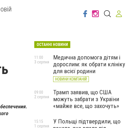
овій
ОСТАННІ НОВИНИ
Медична допомога дітям і
11:00
3 серпня
дорослим: як обрати клініку
ть
для всієї родини
НОВИНИ КОМПАНІЙ
Трамп заявив, що США
09:00
2 серпня
можуть забрати з України
«майже все, що захочуть»
беспечения.
кого
У Польщі підтвердили, що
15:15
1 серпня