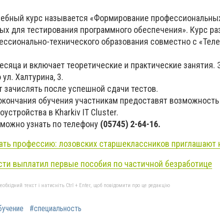
учебный курс называется «Формирование профессиональны
ых для тестирования программного обеспечения». Курс ра
ессионально-технического образования совместно с «Тел
есяца и включает теоретические и практические занятия. 
 ул. Халтурина, 3.
 зачислять после успешной сдачи тестов.
окончания обучения участникам предоставят возможность
стройства в Kharkiv IT Cluster.
можно узнать по телефону
(05745) 2-64-16.
ать профессию: лозовских старшеклассников приглашают 
сти выплатил первые пособия по частичной безработице
бхідний текст і натисніть Ctrl + Enter, щоб повідомити про це редакцію
бучение
#специальность