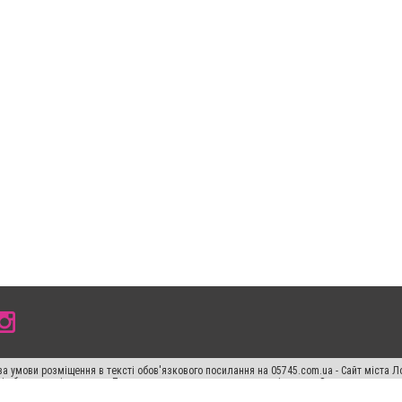
а умови розміщення в тексті обов'язкового посилання на 05745.com.ua - Сайт міста Л
сті або в якості джерела. Порушення виняткових прав переслідується Законом.