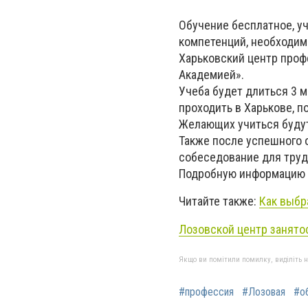
Обучение бесплатное, 
компетенций, необходим
Харьковский центр проф
Академией».
Учеба будет длиться 3 м
проходить в Харькове, по
Желающих учиться будут
Также после успешного 
собеседование для трудоу
Подробную информацию 
Читайте также:
Как выбр
Лозовской центр занято
Якщо ви помітили помилку, виділіть нео
#профессия
#Лозовая
#о