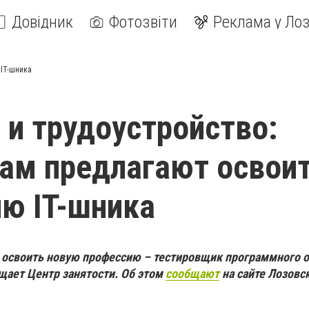
Довідник
Фотозвіти
Реклама у Лоз
 IT-шника
 и трудоустройство:
ам предлагают освои
ю IT-шника
 освоить новую профессию – тестировщик программного о
щает Центр занятости. Об этом
сообщают
на сайте Лозовс