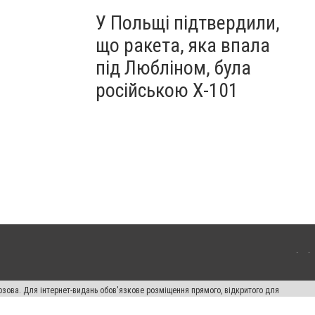
У Польщі підтвердили,
що ракета, яка впала
під Любліном, була
російською Х-101
озова. Для інтернет-видань обов'язкове розміщення прямого, відкритого для