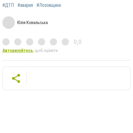
#ДТП
#авария
#Лозовщина
Юлія Ковальська
0,0
Авторизуйтесь
, щоб оцінити