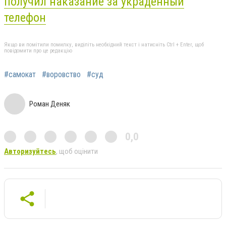
получил наказание за украденный
телефон
Якщо ви помітили помилку, виділіть необхідний текст і натисніть Ctrl + Enter, щоб
повідомити про це редакцію
#самокат
#воровство
#суд
Роман Деняк
0,0
Авторизуйтесь
, щоб оцінити