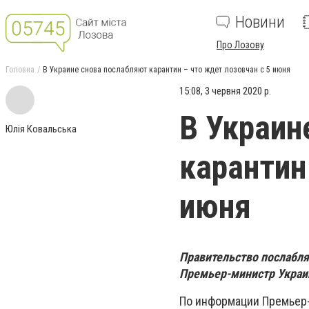
Новини
Про Лозову
Головна
В Украине снова послабляют карантин – что ждет лозовчан с 5 июня
15:08, 3 червня 2020 р.
В Украин
Юлія Ковальська
карантин
июня
Правительство послабля
Премьер-министр Укра
По информации Премьер-