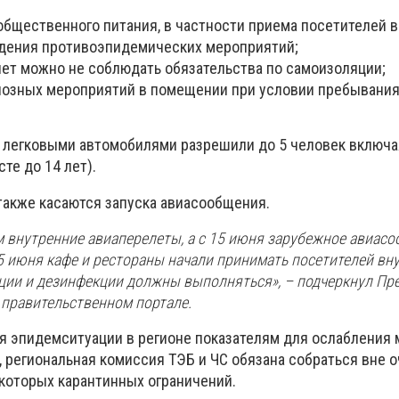
общественного питания, в частности приема посетителей 
дения противоэпидемических мероприятий;
ет можно не соблюдать обязательства по самоизоляции;
озных мероприятий в помещении при условии пребывания 
 легковыми автомобилями разрешили до 5 человек включа
сте до 14 лет).
также касаются запуска авиасообщения.
 внутренние авиаперелеты, а с 15 июня зарубежное авиасо
5 июня кафе и рестораны начали принимать посетителей вну
нции и дезинфекции должны выполняться», – подчеркнул Пр
 правительственном портале.
я эпидемситуации в регионе показателям для ослабления
, региональная комиссия ТЭБ и ЧС обязана собраться вне 
которых карантинных ограничений.