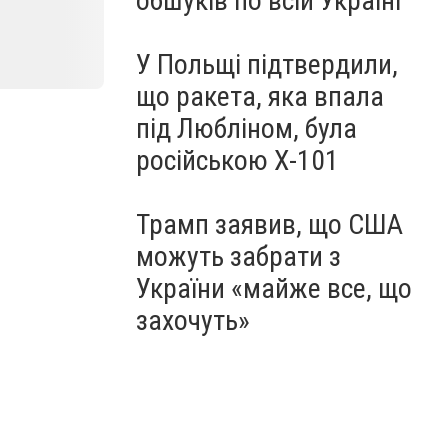
обшуків по всій Україні
У Польщі підтвердили,
що ракета, яка впала
під Любліном, була
російською Х-101
Трамп заявив, що США
можуть забрати з
України «майже все, що
захочуть»