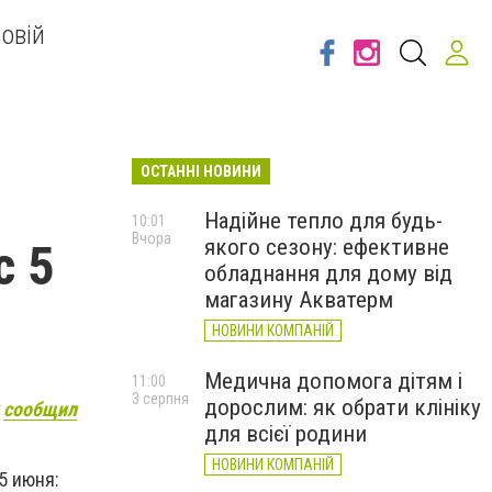
овій
ОСТАННІ НОВИНИ
Надійне тепло для будь-
10:01
Вчора
якого сезону: ефективне
с 5
обладнання для дому від
магазину Акватерм
НОВИНИ КОМПАНІЙ
Медична допомога дітям і
11:00
3 серпня
дорослим: як обрати клініку
k
сообщил
для всієї родини
НОВИНИ КОМПАНІЙ
5 июня: