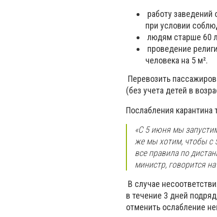
работу заведений 
при условии соблю
людям старше 60 л
проведение религи
человека на 5 м².
Перевозить пассажиров
(без учета детей в возра
Послабления карантина 
«С 5 июня мы запустим
же мы хотим, чтобы с 
все правила по диста
министр, говорится на
В случае несоответстви
в течение 3 дней подряд
отменить ослабление не