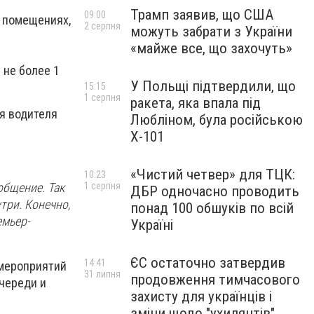
Трамп заявив, що США
09:00
в помещениях,
2 серпня
можуть забрати з України
«майже все, що захочуть»
не более 1
У Польщі підтвердили, що
15:15
1 серпня
ракета, яка впала під
я водителя
Любліном, була російською
Х-101
«Чистий четвер» для ТЦК:
10:23
общение. Так
1 серпня
ДБР одночасно проводить
три. Конечно,
понад 100 обшуків по всій
емьер-
Україні
ЄС остаточно затвердив
14:41
 мероприятий
31 липня
продовження тимчасового
очереди и
захисту для українців і
зміни щодо "ухилянтів"