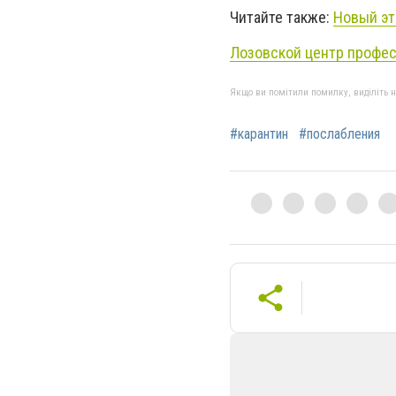
Читайте также:
Новый эт
Лозовской центр профес
Якщо ви помітили помилку, виділіть нео
#карантин
#послабления