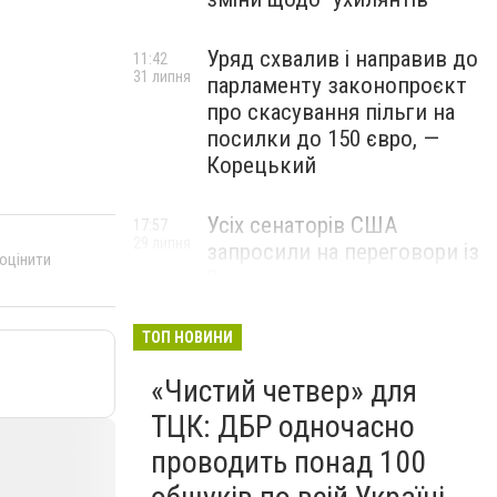
Уряд схвалив і направив до
11:42
31 липня
парламенту законопроєкт
про скасування пільги на
посилки до 150 євро, —
Корецький
Усіх сенаторів США
17:57
29 липня
запросили на переговори із
 оцінити
Зеленським для
обговорення санкцій проти
Росії, – The Hill
ТОП НОВИНИ
«Чистий четвер» для
ТЦК: ДБР одночасно
проводить понад 100