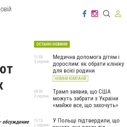
овій
ОСТАННІ НОВИНИ
Медична допомога дітям і
11:00
3 серпня
дорослим: як обрати клініку
ют
для всієї родини
НОВИНИ КОМПАНІЙ
х
Трамп заявив, що США
09:00
2 серпня
можуть забрати з України
«майже все, що захочуть»
У Польщі підтвердили, що
15:15
— обсуждение
1 серпня