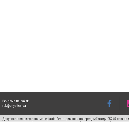
Реклама на сайті:
rek@citysites.ua
Допускається цитування матеріалів без отримання попередньої згоди 05745.com.ua з
пошукових систем гіперпосилання на цитовані статті не нижче другого абзацу в тек