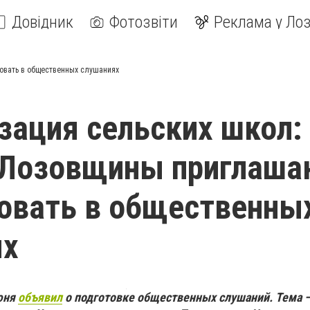
Довідник
Фотозвіти
Реклама у Лоз
овать в общественных слушаниях
зация сельских школ:
 Лозовщины приглаша
овать в общественны
ях
июня
объявил
о подготовке общественных слушаний. Тема 