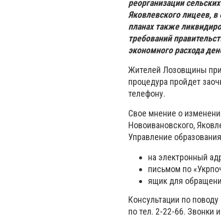
реорганизации сельских
Яковлевского лицеев, в
планах также ликвидиро
требований правительст
экономного расхода ден
Жителей Лозовщины приг
процедура пройдет заоч
телефону.
Свое мнение о изменени
Новоивановского, Яковл
Управление образования
на электронный ад
письмом по «Укрпочт
ящик для обращений
Консультации по поводу
по тел. 2-22-66. Звонки