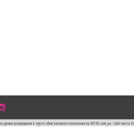
а умови розміщення в тексті обов'язкового посилання на 05745.com.ua - Сайт міста Л
сті або в якості джерела. Порушення виняткових прав переслідується Законом.