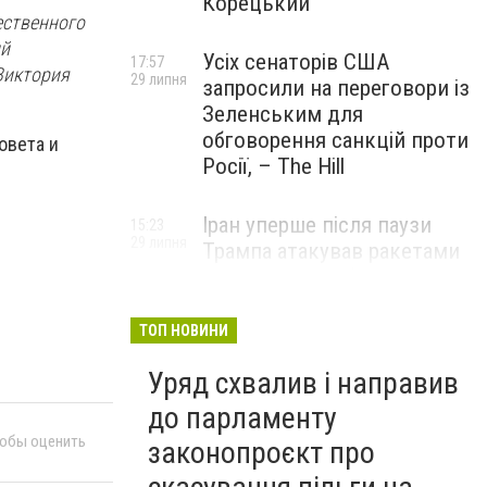
Корецький
ественного
ий
Усіх сенаторів США
17:57
Виктория
29 липня
запросили на переговори із
Зеленським для
обговорення санкцій проти
овета и
Росії, – The Hill
Іран уперше після паузи
15:23
29 липня
Трампа атакував ракетами
американську базу
ТОП НОВИНИ
Уряд схвалив і направив
до парламенту
тобы оценить
законопроєкт про