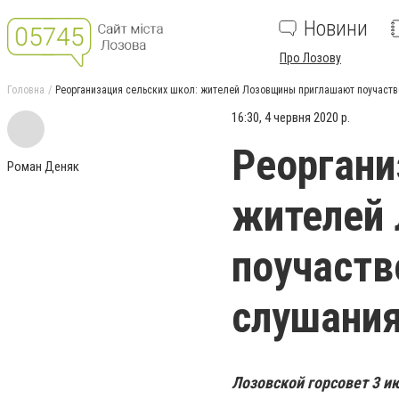
Новини
Про Лозову
Головна
Реорганизация сельских школ: жителей Лозовщины приглашают поучаств
16:30, 4 червня 2020 р.
Реоргани
Роман Деняк
жителей
поучаств
слушани
Лозовской горсовет 3 