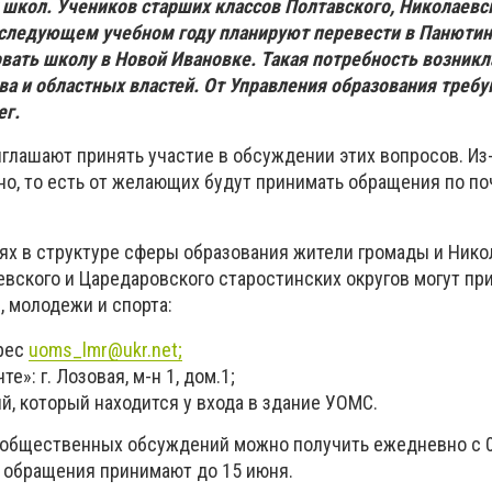
 школ. Учеников старших классов Полтавского, Николаевс
 следующем учебном году планируют перевести в Панютин
вать школу в Новой Ивановке. Такая потребность возникла
ва и областных властей. От Управления образования требу
ег.
лашают принять участие в обсуждении этих вопросов. Из-
но, то есть от желающих будут принимать обращения по по
ях в структуре сферы образования жители громады и Нико
евского и Царедаровского старостинских округов могут пр
, молодежи и спорта:
рес
uoms
_
lmr
@
ukr
.
net;
е»: г. Лозовая, м-н 1, дом.1;
, который находится у входа в здание УОМС.
 общественных обсуждений можно получить ежедневно с 0
 и обращения принимают до 15 июня.