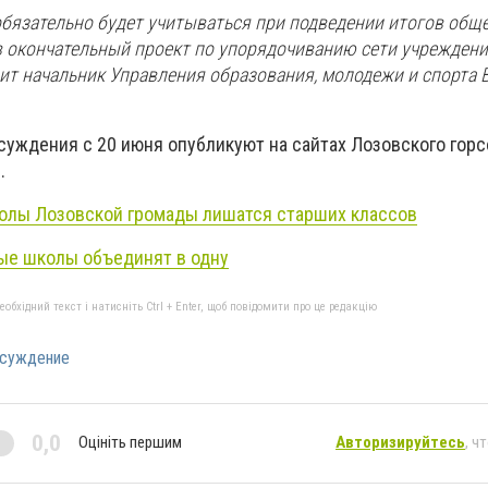
обязательно будет учитываться при подведении итогов общ
в окончательный проект по упорядочиванию сети учрежден
рит начальник Управления образования, молодежи и спорта 
суждения с 20 июня опубликуют на сайтах Лозовского горс
.
олы Лозовской громады лишатся старших классов
ые школы объединят в одну
бхідний текст і натисніть Ctrl + Enter, щоб повідомити про це редакцію
бсуждение
0,0
Оцініть першим
Авторизируйтесь
, ч