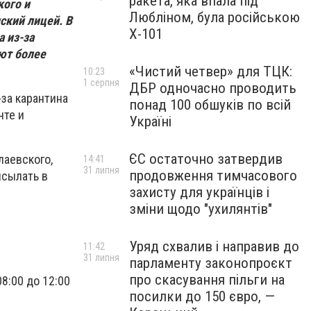
ракета, яка впала під
кого и
Любліном, була російською
ский лицей. В
Х-101
 из-за
ют более
«Чистий четвер» для ТЦК:
10:23
1 серпня
ДБР одночасно проводить
за карантина
понад 100 обшуків по всій
чте и
Україні
ЄС остаточно затвердив
лаевского,
14:41
31 липня
продовження тимчасового
исылать в
захисту для українців і
зміни щодо "ухилянтів"
Уряд схвалив і направив до
11:42
31 липня
парламенту законопроєкт
про скасування пільги на
8:00 до 12:00
посилки до 150 євро, —