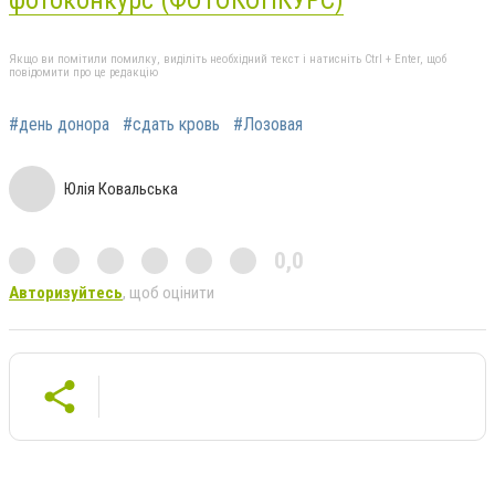
фотоконкурс (ФОТОКОНКУРС)
Якщо ви помітили помилку, виділіть необхідний текст і натисніть Ctrl + Enter, щоб
повідомити про це редакцію
#день донора
#сдать кровь
#Лозовая
Юлія Ковальська
0,0
Авторизуйтесь
, щоб оцінити