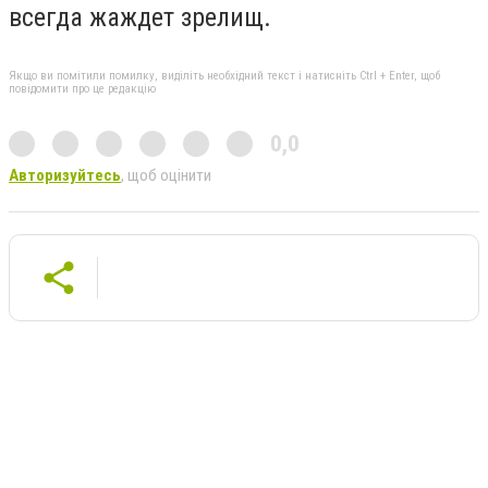
всегда жаждет зрелищ.
Якщо ви помітили помилку, виділіть необхідний текст і натисніть Ctrl + Enter, щоб
повідомити про це редакцію
0,0
Авторизуйтесь
, щоб оцінити