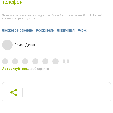
телефон
Якщо ви помітили помилку, виділіть необхідний текст і натисніть Ctrl + Enter, щоб
повідомити про це редакцію
#ножевое ранение
#сожитель
#криминал
#нож
Роман Деняк
0,0
Авторизуйтесь
, щоб оцінити