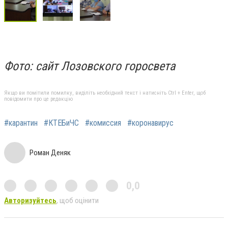
Фото: сайт Лозовского горосвета
Якщо ви помітили помилку, виділіть необхідний текст і натисніть Ctrl + Enter, щоб
повідомити про це редакцію
#карантин
#КТЕБиЧС
#комиссия
#коронавирус
Роман Деняк
0,0
Авторизуйтесь
, щоб оцінити