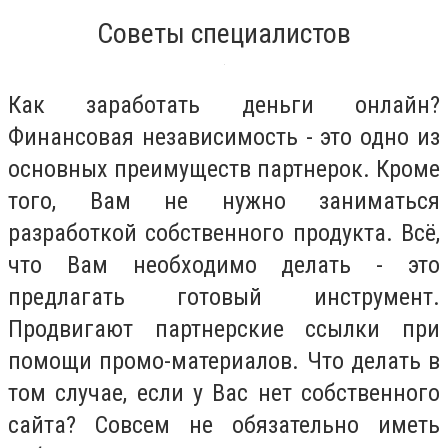
Советы специалистов
Как заработать деньги онлайн?
Финансовая независимость - это одно из
основных преимуществ партнерок. Кроме
того, Вам не нужно заниматься
разработкой собственного продукта. Всё,
что Вам необходимо делать - это
предлагать готовый инструмент.
Продвигают партнерские ссылки при
помощи промо-материалов. Что делать в
том случае, если у Вас нет собственного
сайта? Совсем не обязательно иметь