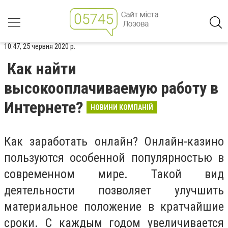
10:47, 25 червня 2020 р.
Как найти
высокооплачиваемую работу в
Интернете?
НОВИНИ КОМПАНІЙ
Как заработать онлайн? Онлайн-казино
пользуются особенной популярностью в
современном мире. Такой вид
деятельности позволяет улучшить
материальное положение в кратчайшие
сроки. С каждым годом увеличивается