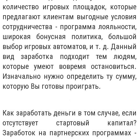
количество игровых площадок, которые
предлагают клиентам выгодные условия
сотрудничества - программа лояльности,
широкая бонусная политика, большой
выбор игровых автоматов, и т. д. Данный
вид заработка подходит тем людям,
которые умеют вовремя остановиться.
Изначально нужно определить ту сумму,
которую Вы готовы проиграть.
Как заработать деньги в том случае, если
отсутствует стартовый капитал?
Заработок на партнерских программах -