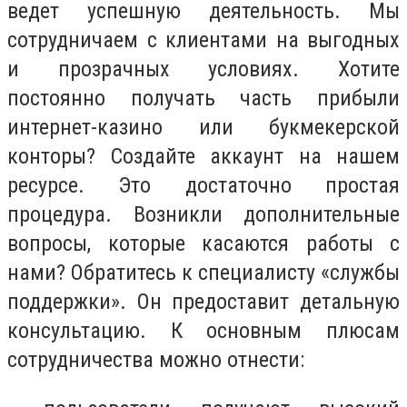
ведет успешную деятельность. Мы
сотрудничаем с клиентами на выгодных
и прозрачных условиях. Хотите
постоянно получать часть прибыли
интернет-казино или букмекерской
конторы? Создайте аккаунт на нашем
ресурсе. Это достаточно простая
процедура. Возникли дополнительные
вопросы, которые касаются работы с
нами? Обратитесь к специалисту «службы
поддержки». Он предоставит детальную
консультацию. К основным плюсам
сотрудничества можно отнести: