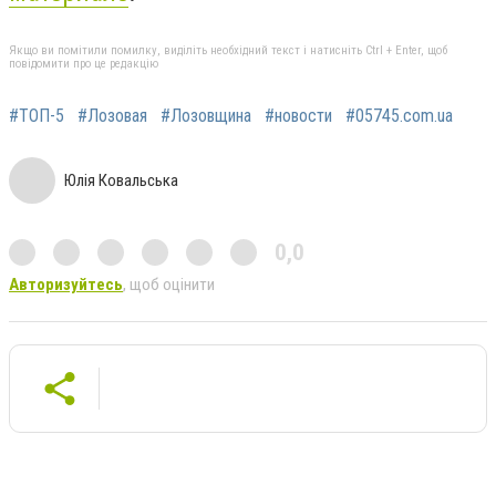
Якщо ви помітили помилку, виділіть необхідний текст і натисніть Ctrl + Enter, щоб
повідомити про це редакцію
#ТОП-5
#Лозовая
#Лозовщина
#новости
#05745.com.ua
Юлія Ковальська
0,0
Авторизуйтесь
, щоб оцінити