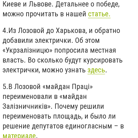
Киеве и Львове. Детальнее о победе,
можно прочитать в нашей
статье.
4.
Из Лозовой до Харькова, и обратно
добавили электрички. Об этом
«Укрзалізницю» попросила местная
власть. Во сколько будут курсировать
электрички, можно узнать
здесь
.
5.
В Лозовой «майдан Прац
і»
переименовали в «майдан
Залізничників». Почему решили
переименовать
площадь,
и б
ыло ли
решение депутатов единогласным – в
материале
.