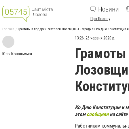
Новини
Про Лозову
Головна
Грамоты и подарки: жителей Лозовщины наградили ко Дню Конституции 
13:26, 26 червня 2020 р.
Грамоты 
Юлія Ковальська
Лозовщи
Конститу
Ко Дню Конституции и м
этом
сообщили
на сайте
Работникам коммунальны