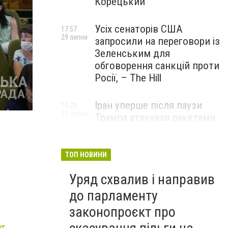
Корецький
Усіх сенаторів США
17:57
29 липня
запросили на переговори із
Зеленським для
обговорення санкцій проти
Росії, – The Hill
Іран уперше після паузи
15:23
29 липня
Трампа атакував ракетами
американську базу
ТОП НОВИНИ
Уряд схвалив і направив
до парламенту
законопроєкт про