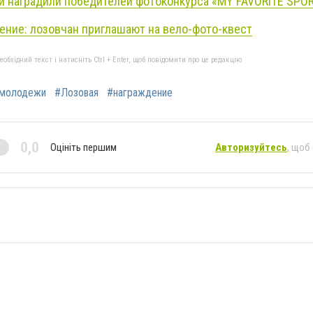
й наградили победителей фотоконкурса «MY FAVORITE SPOR
ение: лозовчан приглашают на вело-фото-квест
бхідний текст і натисніть Ctrl + Enter, щоб повідомити про це редакцію
 молодежи
#Лозовая
#награждение
0,0
Оцініть першим
Авторизуйтесь
, щоб