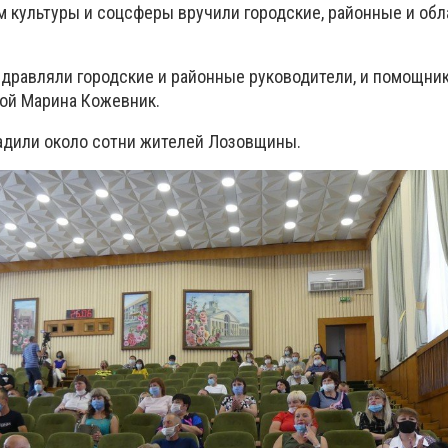
м культуры и соцсферы вручили городские, районные и об
равляли городские и районные руководители, и помощник
ой Марина Кожевник.
радили около сотни жителей Лозовщины.