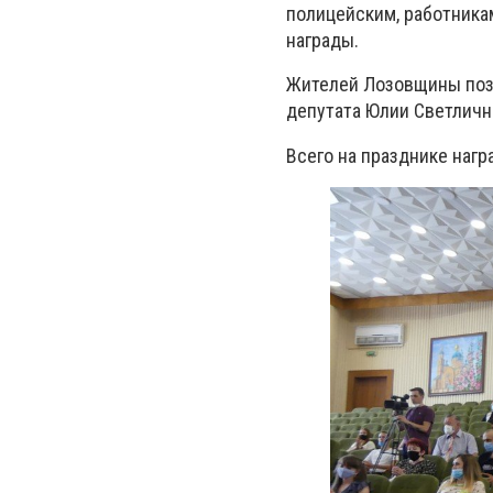
полицейским, работника
награды.
Жителей Лозовщины позд
депутата Юлии Светличн
Всего на празднике наг