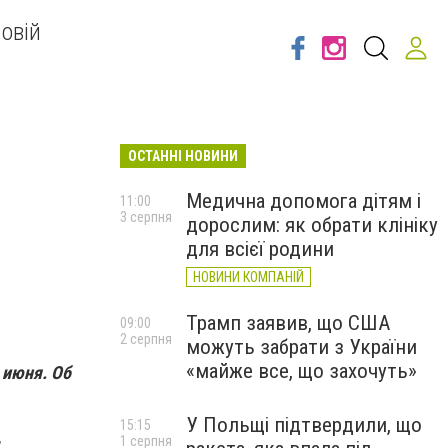
овій
ОСТАННІ НОВИНИ
Медична допомога дітям і
11:00
3 серпня
дорослим: як обрати клініку
для всієї родини
НОВИНИ КОМПАНІЙ
Трамп заявив, що США
09:00
2 серпня
можуть забрати з України
«майже все, що захочуть»
 июня. Об
У Польщі підтвердили, що
15:15
,
1 серпня