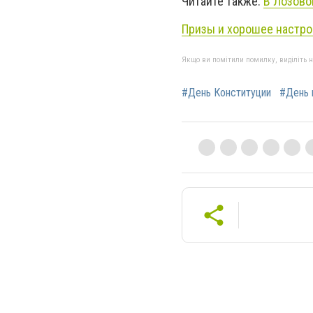
Читайте также:
В Лозово
Призы и хорошее настро
Якщо ви помітили помилку, виділіть нео
#День Конституции
#День