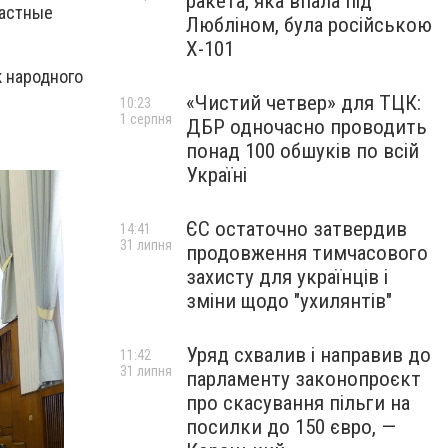
ракета, яка впала під
ластные
Любліном, була російською
Х-101
 народного
«Чистий четвер» для ТЦК:
10:23
1 серпня
ДБР одночасно проводить
понад 100 обшуків по всій
Україні
ЄС остаточно затвердив
14:41
31 липня
продовження тимчасового
захисту для українців і
зміни щодо "ухилянтів"
Уряд схвалив і направив до
11:42
31 липня
парламенту законопроєкт
про скасування пільги на
посилки до 150 євро, —