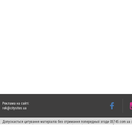
Реклама на сайті:
rek@citysites.ua
Допускається цитування матеріалів без отримання попередньої згоди 05745.com.ua з
пошукових систем гіперпосилання на цитовані статті не нижче другого абзацу в тек