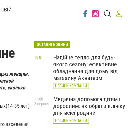
овій
ОСТАННІ НОВИНИ
ине
Надійне тепло для будь-
10:01
якого сезону: ефективне
обладнання для дому від
одых женщин.
магазину Акватерм
овской
НОВИНИ КОМПАНІЙ
ть, сколько
Медична допомога дітям і
11:00
3 серпня
дорослим: як обрати клініку
ых(14-35 лет)
для всієї родини
НОВИНИ КОМПАНІЙ
его населения