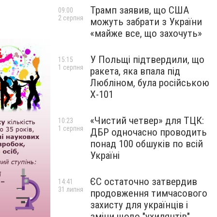
Трамп заявив, що США
09:00
2 серпня
можуть забрати з України
«майже все, що захочуть»
У Польщі підтвердили, що
15:15
1 серпня
ракета, яка впала під
Любліном, була російською
Х-101
«Чистий четвер» для ТЦК:
10:23
1 серпня
ДБР одночасно проводить
понад 100 обшуків по всій
Україні
ЄС остаточно затвердив
14:41
31 липня
продовження тимчасового
захисту для українців і
зміни щодо "ухилянтів"