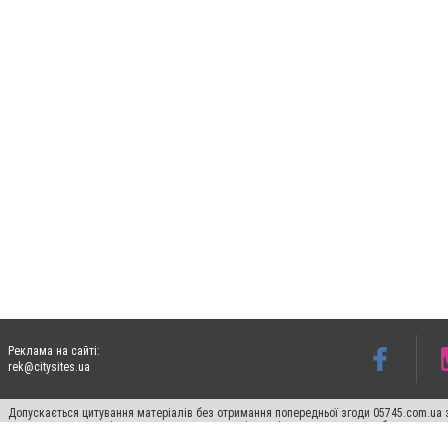
Реклама на сайті:
rek@citysites.ua
Допускається цитування матеріалів без отримання попередньої згоди 05745.com.ua з
пошукових систем гіперпосилання на цитовані статті не нижче другого абзацу в тек