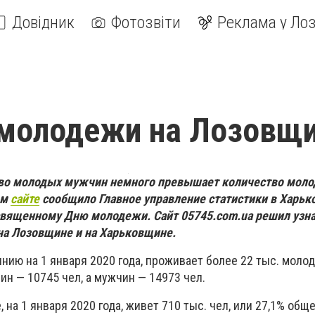
Довідник
Фотозвіти
Реклама у Лоз
 молодежи на Лозовщ
во молодых мужчин немного превышает количество мол
ем
сайте
сообщило Главное управление статистики в Харьк
священному Дню молодежи. Сайт 05745.
com
.
ua
решил узна
на Лозовщине и на Харьковщине.
нию на 1 января 2020 года, проживает более 22 тыс. молод
н — 10745 чел, а мужчин — 14973 чел.
 на 1 января 2020 года, живет 710 тыс. чел, или 27,1% общ