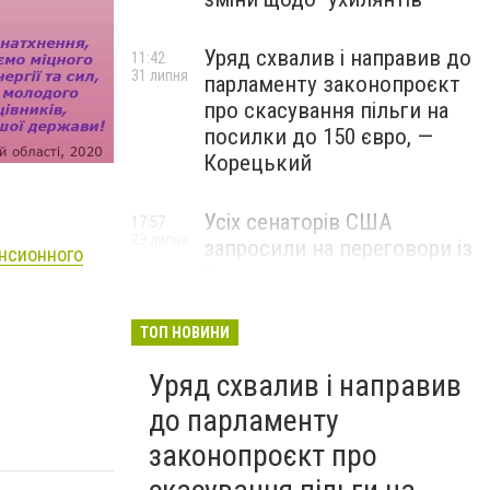
Уряд схвалив і направив до
11:42
31 липня
парламенту законопроєкт
про скасування пільги на
посилки до 150 євро, —
Корецький
Усіх сенаторів США
17:57
29 липня
запросили на переговори із
енсионного
Зеленським для
обговорення санкцій проти
Росії, – The Hill
ТОП НОВИНИ
Уряд схвалив і направив
до парламенту
законопроєкт про