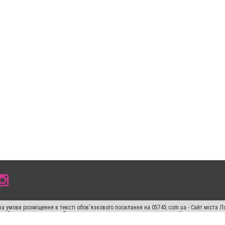
а умови розміщення в тексті обов'язкового посилання на 05745.com.ua - Сайт міста Л
сті або в якості джерела. Порушення виняткових прав переслідується Законом.