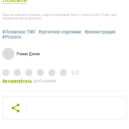
Якщо ви помітили помилку, виділіть необхідний текст і натисніть Ctrl + Enter, щоб
повідомити про це редакцію
#Лозовское ТМО
#ургентное отделение
#реконструкция
#Prozorro
Роман Деняк
0,0
Авторизуйтесь
, щоб оцінити