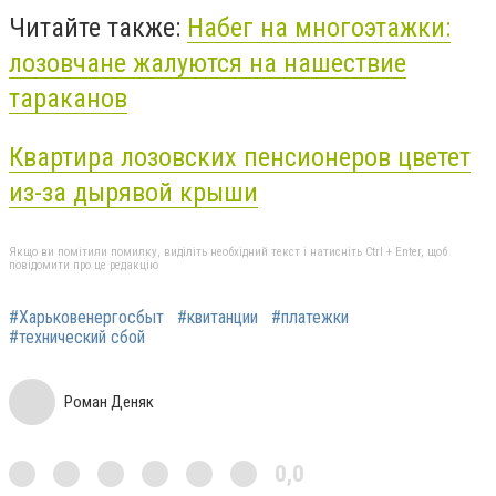
Читайте также:
Набег на многоэтажки:
лозовчане жалуются на нашествие
тараканов
Квартира лозовских пенсионеров цветет
из-за дырявой крыши
Якщо ви помітили помилку, виділіть необхідний текст і натисніть Ctrl + Enter, щоб
повідомити про це редакцію
#Харьковенергосбыт
#квитанции
#платежки
#технический сбой
Роман Деняк
0,0