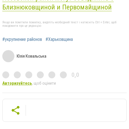
Близнюковщиной и Первомайщиной
Якщо ви помітили помилку, виділіть необхідний текст і натисніть Ctrl + Enter, щоб
повідомити про це редакцію
#укрупнение районов
#Харьковщина
Юлія Ковальська
0,0
Авторизуйтесь
, щоб оцінити