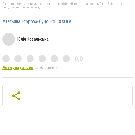
Якщо ви помітили помилку, виділіть необхідний текст і натисніть Ctrl + Enter, щоб
повідомити про це редакцію
#Татьяна Егорова-Луценко
#ХОГА
Юлія Ковальська
0,0
Авторизуйтесь
, щоб оцінити